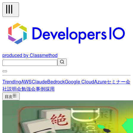
produced by Classmethod
Trending
AWS
Claude
Bedrock
Google Cloud
Azure
セミナー
会
社説明会
勉強会
事例
採用
目次