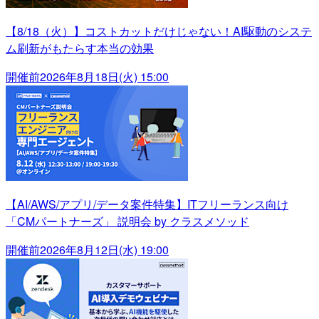
【8/18（火）】コストカットだけじゃない！AI駆動のシステ
ム刷新がもたらす本当の効果
開催前
2026年8月18日(火) 15:00
【AI/AWS/アプリ/データ案件特集】ITフリーランス向け
「CMパートナーズ」 説明会 by クラスメソッド
開催前
2026年8月12日(水) 19:00