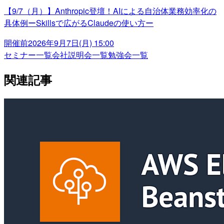
【9/7（月）】Anthropic登壇！AIによる自治体業務効率化の
具体例ーSkillsで広がるClaudeの使い方ー
開催前
2026年9月7日(月) 15:00
セミナー一覧
会社説明会一覧
勉強会一覧
関連記事