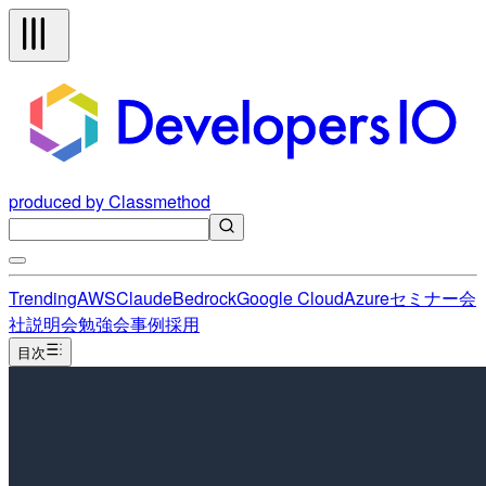
produced by Classmethod
Trending
AWS
Claude
Bedrock
Google Cloud
Azure
セミナー
会
社説明会
勉強会
事例
採用
目次