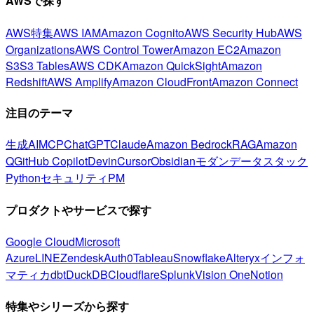
AWSで探す
AWS特集
AWS IAM
Amazon Cognito
AWS Security Hub
AWS
Organizations
AWS Control Tower
Amazon EC2
Amazon
S3
S3 Tables
AWS CDK
Amazon QuickSight
Amazon
Redshift
AWS Amplify
Amazon CloudFront
Amazon Connect
注目のテーマ
生成AI
MCP
ChatGPT
Claude
Amazon Bedrock
RAG
Amazon
Q
GitHub Copilot
Devin
Cursor
Obsidian
モダンデータスタック
Python
セキュリティ
PM
プロダクトやサービスで探す
Google Cloud
Microsoft
Azure
LINE
Zendesk
Auth0
Tableau
Snowflake
Alteryx
インフォ
マティカ
dbt
DuckDB
Cloudflare
Splunk
Vision One
Notion
特集やシリーズから探す