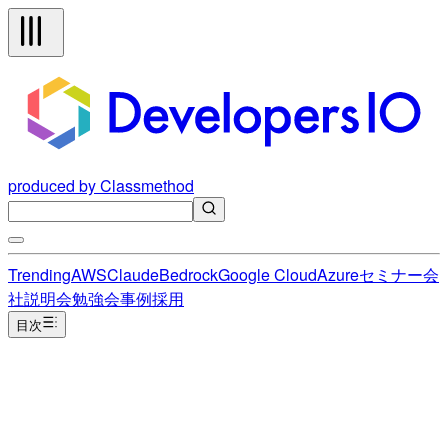
produced by Classmethod
Trending
AWS
Claude
Bedrock
Google Cloud
Azure
セミナー
会
社説明会
勉強会
事例
採用
目次