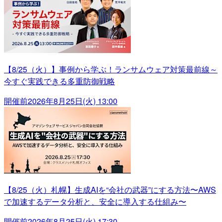
【8/25（火）】事例から学ぶ！ランサムウェア対策最前線～
今すぐ実践できる多重防御戦略
開催前
2026年8月25日(火) 13:00
【8/25（火）札幌】生成AIを“会社の武器”にする方法〜AWS
で加速するデータ分析と、安全に導入する仕組み〜
開催前
2026年8月25日(火) 17:30