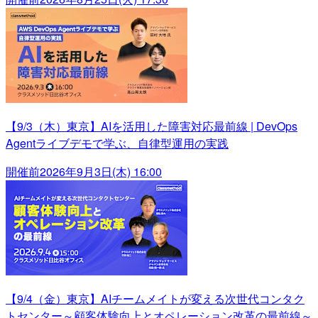
【9/3（木）東京】AIを活用した障害対応最前線 | DevOps
Agentライブデモで学ぶ、自律型運用の実践
開催前
2026年9月3日(木) 16:00
【9/4（金）東京】AIチームメイトが変える次世代コンタク
トセンター～顧客体験向上とオペレーション改革の最前線～