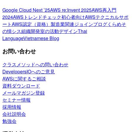
Google Cloud Next ’25
AWS re:Invent 2025
AWS再入門
2024
AWSトレンドチェック
初心者向け
AWSテクニカルサポ
ート
AWS認定（資格）
製造業関連
ジョインブログ
くらめそ
の情シス
組織開発室の活動
デザイン
Thai
Language
Vietnamese Blog
お問い合わせ
クラスメソッドへの問い合わせ
DevelopersIOへのご意見
AWSに関するご相談
資料ダウンロード
メールマガジン登録
セミナー情報
採用情報
会社説明会
勉強会