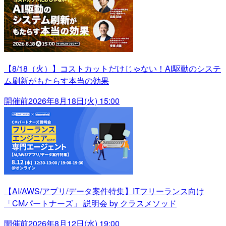
【8/18（火）】コストカットだけじゃない！AI駆動のシステ
ム刷新がもたらす本当の効果
開催前
2026年8月18日(火) 15:00
【AI/AWS/アプリ/データ案件特集】ITフリーランス向け
「CMパートナーズ」 説明会 by クラスメソッド
開催前
2026年8月12日(水) 19:00