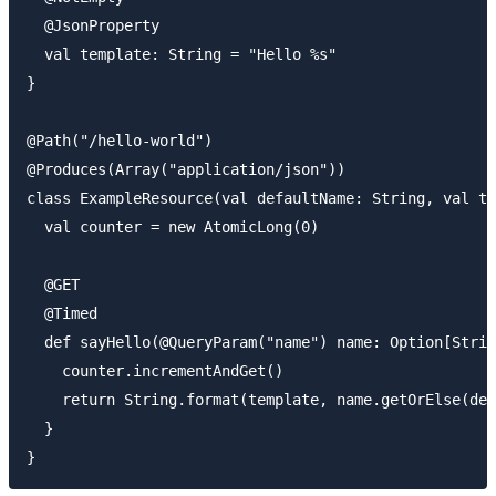
  @JsonProperty

  val template: String = "Hello %s"

}

@Path("/hello-world")

@Produces(Array("application/json"))

class ExampleResource(val defaultName: String, val te
  val counter = new AtomicLong(0)

  @GET

  @Timed

  def sayHello(@QueryParam("name") name: Option[Strin
    counter.incrementAndGet()

    return String.format(template, name.getOrElse(def
  }
