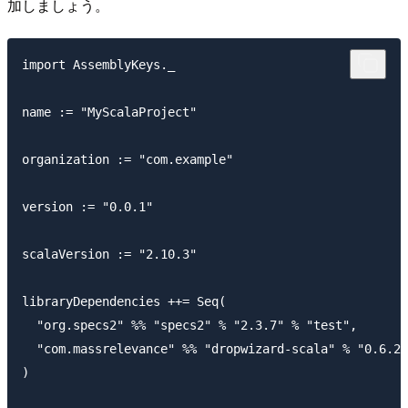
加しましょう。
import AssemblyKeys._ 

name := "MyScalaProject"

organization := "com.example"

version := "0.0.1"

scalaVersion := "2.10.3"

libraryDependencies ++= Seq(

  "org.specs2" %% "specs2" % "2.3.7" % "test",

  "com.massrelevance" %% "dropwizard-scala" % "0.6.2-
)
