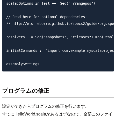
scalacOptions in Test ++= Seq("-Yrangepos")

// Read here for optional dependencies:

// http://etorreborre.github.io/specs2/guide/org.spec
resolvers ++= Seq("snapshots", "releases").map(Resolv
initialCommands := "import com.example.myscalaproject
プログラムの修正
設定ができたらプログラムの修正を行います。
すでにHelloWorld.scalaがあるはずなので、全部このファイ