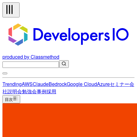
produced by Classmethod
Trending
AWS
Claude
Bedrock
Google Cloud
Azure
セミナー
会
社説明会
勉強会
事例
採用
目次