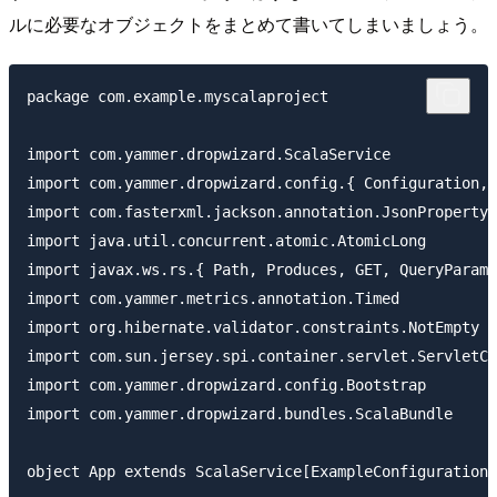
ルに必要なオブジェクトをまとめて書いてしまいましょう。
package com.example.myscalaproject

import com.yammer.dropwizard.ScalaService

import com.yammer.dropwizard.config.{ Configuration, 
import com.fasterxml.jackson.annotation.JsonProperty

import java.util.concurrent.atomic.AtomicLong

import javax.ws.rs.{ Path, Produces, GET, QueryParam 
import com.yammer.metrics.annotation.Timed

import org.hibernate.validator.constraints.NotEmpty

import com.sun.jersey.spi.container.servlet.ServletCo
import com.yammer.dropwizard.config.Bootstrap

import com.yammer.dropwizard.bundles.ScalaBundle

object App extends ScalaService[ExampleConfiguration]