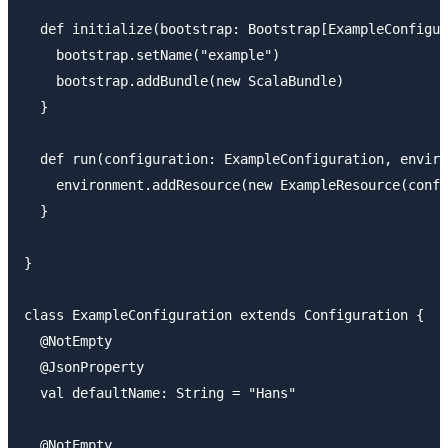
  def initialize(bootstrap: Bootstrap[ExampleConfigur
    bootstrap.setName("example")

    bootstrap.addBundle(new ScalaBundle)

  }

  def run(configuration: ExampleConfiguration, enviro
    environment.addResource(new ExampleResource(confi
  }

}

class ExampleConfiguration extends Configuration {

  @NotEmpty

  @JsonProperty

  val defaultName: String = "Hans"

  @NotEmpty
