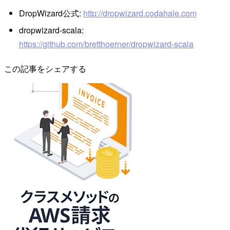
DropWizard公式:
http://dropwizard.codahale.com
dropwizard-scala:
https://github.com/bretthoerner/dropwizard-scala
この記事をシェアする