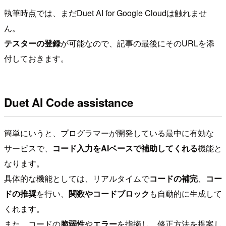
執筆時点では、まだDuet AI for Google Cloudは触れませ
ん。
テスターの登録
が可能なので、記事の最後にそのURLを添
付しておきます。
Duet AI Code assistance
簡単にいうと、プログラマーが開発している最中に有効な
サービスで、
コード入力をAIベースで補助してくれる
機能と
なります。
具体的な機能としては、リアルタイムで
コードの補完
、
コー
ドの推奨
を行い、
関数やコードブロック
も自動的に生成して
くれます。
また、コードの
脆弱性
や
エラー
を指摘し、修正方法を提案し