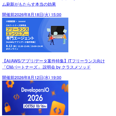
ム刷新がもたらす本当の効果
開催前
2026年8月18日(火) 15:00
【AI/AWS/アプリ/データ案件特集】ITフリーランス向け
「CMパートナーズ」 説明会 by クラスメソッド
開催前
2026年8月12日(水) 19:00