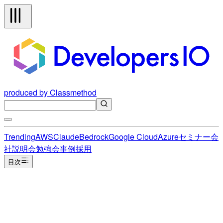
produced by Classmethod
Trending
AWS
Claude
Bedrock
Google Cloud
Azure
セミナー
会
社説明会
勉強会
事例
採用
目次