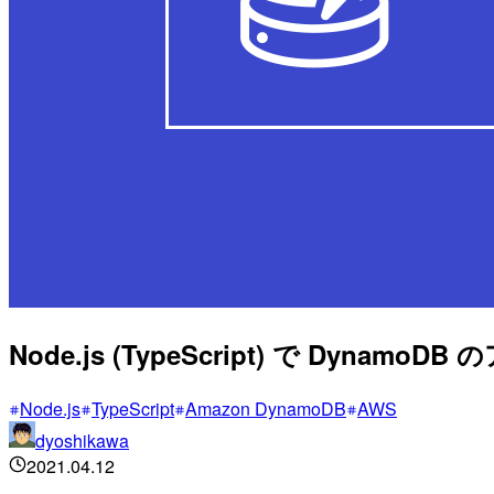
Node.js (TypeScript) で Dyn
Node.js
TypeScript
Amazon DynamoDB
AWS
dyoshikawa
2021.04.12