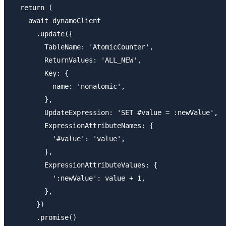
  return (

    await dynamoClient

      .update({

        TableName: 'AtomicCounter',

        ReturnValues: 'ALL_NEW',

        Key: {

          name: 'nonatomic',

        },

        UpdateExpression: 'SET #value = :newValue',

        ExpressionAttributeNames: {

          '#value': 'value',

        },

        ExpressionAttributeValues: {

          ':newValue': value + 1,

        },

      })

      .promise()
