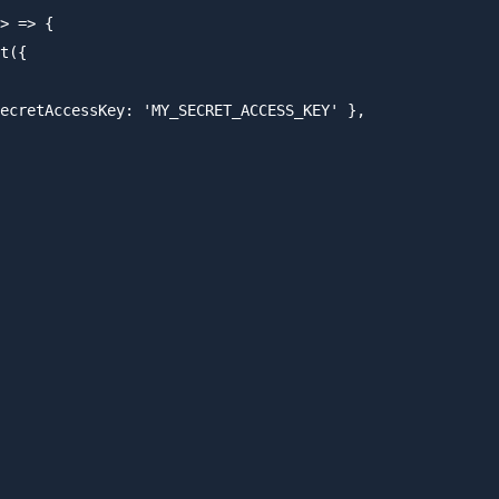
> => {

t({

ecretAccessKey: 'MY_SECRET_ACCESS_KEY' },
