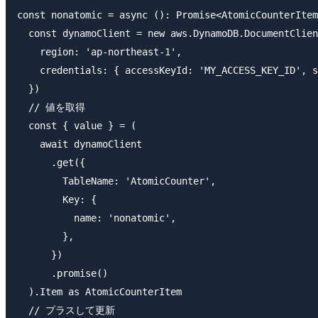
const nonatomic = async (): Promise<AtomicCounterItem
  const dynamoClient = new aws.DynamoDB.DocumentClien
    region: 'ap-northeast-1',

    credentials: { accessKeyId: 'MY_ACCESS_KEY_ID', s
  })

  // 値を取得

  const { value } = (

    await dynamoClient

      .get({

        TableName: 'AtomicCounter',

        Key: {

          name: 'nonatomic',

        },

      })

      .promise()

  ).Item as AtomicCounterItem

  // プラスして更新
