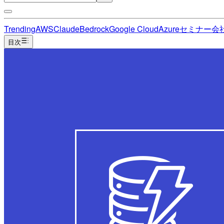
Trending
AWS
Claude
Bedrock
Google Cloud
Azure
セミナー
会
目次