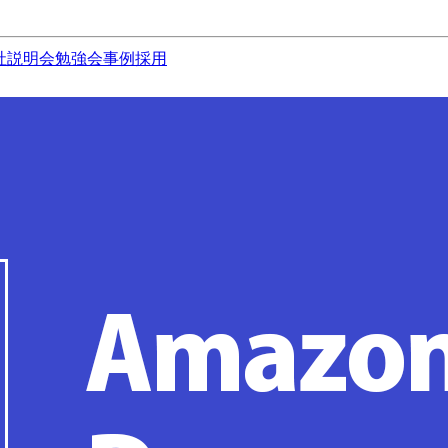
社説明会
勉強会
事例
採用