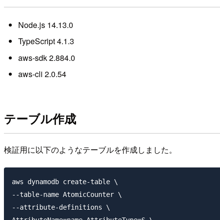
Node.js 14.13.0
TypeScript 4.1.3
aws-sdk 2.884.0
aws-cli 2.0.54
テーブル作成
検証用に以下のようなテーブルを作成しました。
aws dynamodb create-table \

--table-name AtomicCounter \

--attribute-definitions \

AttributeName=name,AttributeType=S \
