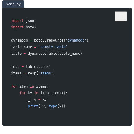
scan.py
import
 json
import
 boto3
dynamodb 
=
 boto3.resource(
'dynamodb'
)
table_name 
=
 'sample-table'
table 
=
 dynamodb.Table(table_name)
resp 
=
 table.scan()
items 
=
 resp[
'Items'
]
for
 item 
in
 items:
    for
 kv 
in
 item.items():
        _, v 
=
 kv
        print
(kv, 
type
(v))