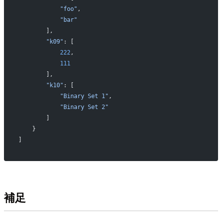
            "foo"
,
            "bar"
        ],
        "k09"
: [
            222
,
            111
        ],
        "k10"
: [
            "Binary Set 1"
,
            "Binary Set 2"
        ]
    }
]
補足