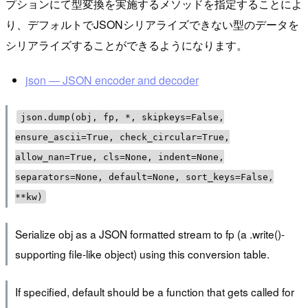
プションにて型変換を実施するメソッドを指定することによ
り、デフォルトでJSONシリアライズできない型のデータを
シリアライズすることができるようになります。
json — JSON encoder and decoder
json.dump(obj, fp, *, skipkeys=False,
ensure_ascii=True, check_circular=True,
allow_nan=True, cls=None, indent=None,
separators=None, default=None, sort_keys=False,
**kw)
Serialize obj as a JSON formatted stream to fp (a .write()-
supporting file-like object) using this conversion table.
If specified, default should be a function that gets called for