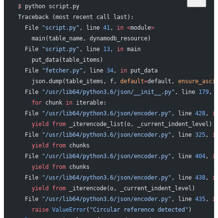
$
 python script.py
Traceback (most recent call last):
  File 
"script.py"
, line 
41
, 
in
 <
module
>
    main(table_name, dynamodb_resource)
  File 
"script.py"
, line 
13
, 
in
 main
    put_data(table_items)
  File 
"fetcher.py"
, line 
34
, 
in
 put_data
    json.dump(table_items, f, 
default
=
default, 
ensure_asci
  File 
"/usr/lib64/python3.6/json/__init__.py"
, line 
179
, 
    for
 chunk 
in
 iterable:
  File 
"/usr/lib64/python3.6/json/encoder.py"
, line 
428
, 
i
    yield from
 _iterencode_list(o, _current_indent_level)
  File 
"/usr/lib64/python3.6/json/encoder.py"
, line 
325
, 
i
    yield from
 chunks
  File 
"/usr/lib64/python3.6/json/encoder.py"
, line 
404
, 
i
    yield from
 chunks
  File 
"/usr/lib64/python3.6/json/encoder.py"
, line 
438
, 
i
    yield from
 _iterencode(o, _current_indent_level)
  File 
"/usr/lib64/python3.6/json/encoder.py"
, line 
435
, 
i
    raise
 ValueError
(
"Circular reference detected"
)