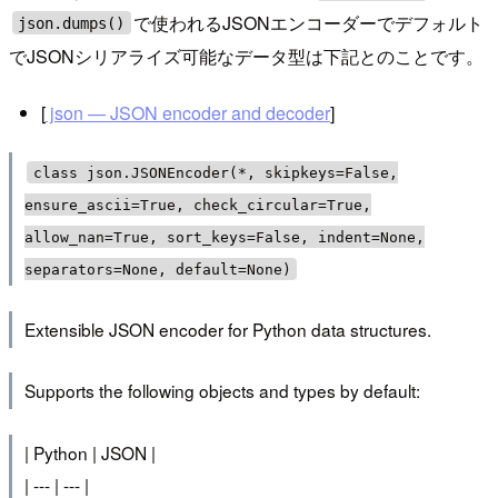
で使われるJSONエンコーダーでデフォルト
json.dumps()
でJSONシリアライズ可能なデータ型は下記とのことです。
[
json — JSON encoder and decoder
]
class json.JSONEncoder(*, skipkeys=False,
ensure_ascii=True, check_circular=True,
allow_nan=True, sort_keys=False, indent=None,
separators=None, default=None)
Extensible JSON encoder for Python data structures.
Supports the following objects and types by default:
| Python | JSON |
| --- | --- |