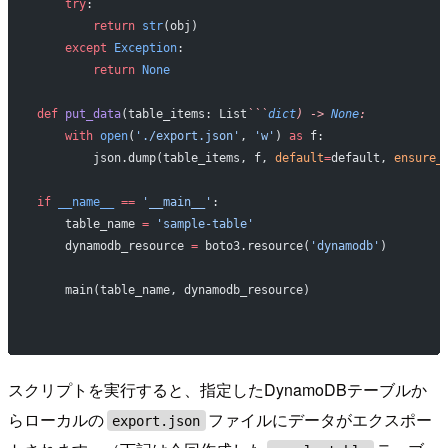
    try
:
        return
 str
(obj)
    except
 Exception
:
        return
 None
def
 put_data
(table_items: List
```
dict
) -> 
None
:
    with
 open
(
'./export.json'
, 
'w'
) 
as
 f:
        json.dump(table_items, f, 
default
=
default, 
ensure_
if
 __name__
 ==
 '__main__'
:
    table_name 
=
 'sample-table'
    dynamodb_resource 
=
 boto3.resource(
'dynamodb'
)
    main(table_name, dynamodb_resource)
スクリプトを実行すると、指定したDynamoDBテーブルか
らローカルの
ファイルにデータがエクスポー
export.json