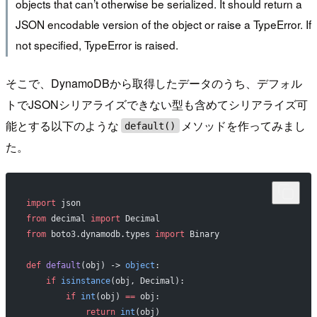
objects that can’t otherwise be serialized. It should return a
JSON encodable version of the object or raise a TypeError. If
not specified, TypeError is raised.
そこで、DynamoDBから取得したデータのうち、デフォル
トでJSONシリアライズできない型も含めてシリアライズ可
能とする以下のような
メソッドを作ってみまし
default()
た。
import
 json
from
 decimal 
import
 Decimal
from
 boto3.dynamodb.types 
import
 Binary
def
 default
(obj) -> 
object
:
    if
 isinstance
(obj, Decimal):
        if
 int
(obj) 
==
 obj:
            return
 int
(obj)