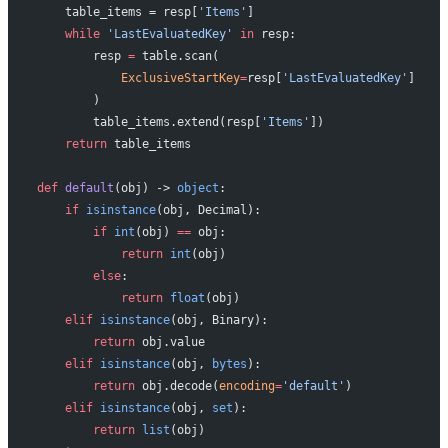
    table_items = resp[
'Items'
]
    while
 'LastEvaluatedKey'
 in
 resp:
        resp 
=
 table.scan(
            ExclusiveStartKey
=
resp[
'LastEvaluatedKey'
]
        )
        table_items.extend(resp[
'Items'
])
    return
 table_items
def
 default
(obj) -> 
object
:
    if
 isinstance
(obj, Decimal):
        if
 int
(obj) 
==
 obj:
            return
 int
(obj)
        else
:
            return
 float
(obj)
    elif
 isinstance
(obj, Binary):
        return
 obj.value
    elif
 isinstance
(obj, 
bytes
):
        return
 obj.decode(
encoding
=
'default'
)
    elif
 isinstance
(obj, 
set
):
        return
 list
(obj)