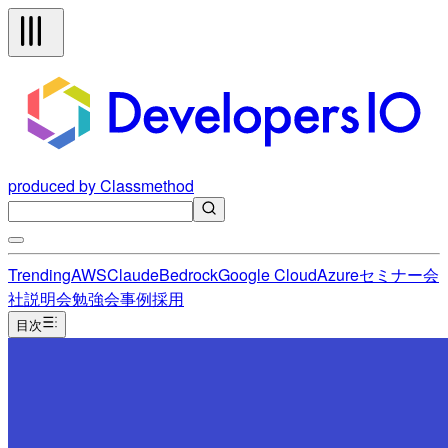
produced by Classmethod
Trending
AWS
Claude
Bedrock
Google Cloud
Azure
セミナー
会
社説明会
勉強会
事例
採用
目次