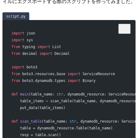
イルにエクスポートする際のスクリプトを作ってみました。
script.py
import
 json
import
 sys
from
 typing 
import
 List
from
 decimal 
import
 Decimal
import
 boto3
from
 boto3.resources.base 
import
 ServiceResource
from
 boto3.dynamodb.types 
import
 Binary
def
 main
(table_name: 
str
, dynamodb_resource: ServiceResour
    table_items 
=
 scan_table(table_name, dynamodb_resource
    put_data(table_items)
def
 scan_table
(table_name: 
str
, dynamodb_resource: Service
    table = dynamodb_resource.Table(table_name)
    resp = table.scan()