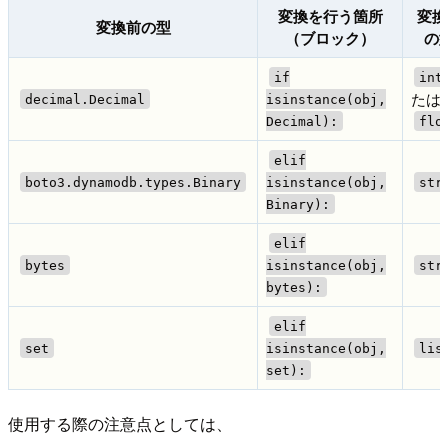
変換を行う箇所
変換
変換前の型
（ブロック）
の
if
int
たは
decimal.Decimal
isinstance(obj,
Decimal):
flo
elif
boto3.dynamodb.types.Binary
isinstance(obj,
str
Binary):
elif
bytes
isinstance(obj,
str
bytes):
elif
set
isinstance(obj,
lis
set):
使用する際の注意点としては、