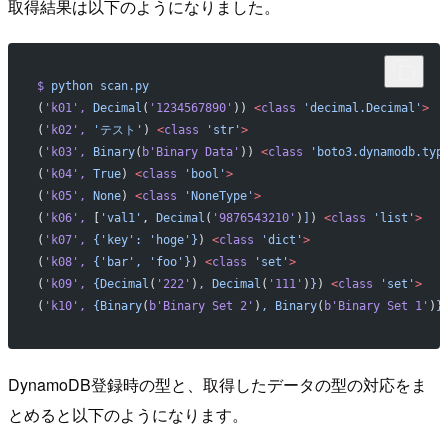
取得結果は以下のようになりました。
$
 python
 scan.py
(
'k01'
,
 Decimal
(
'1234567890'
)) 
<
class
 'decimal.Decimal'
>
(
'k02'
,
 'テスト'
) 
<
class
 'str'
>
(
'k03'
,
 Binary
(
b
'Binary Data'
)) 
<
class
 'boto3.dynamodb.typ
(
'k04'
,
 True
) 
<
class
 'bool'
>
(
'k05'
,
 None
) 
<
class
 'NoneType'
>
(
'k06'
,
 [
'val1'
, 
Decimal
(
'9876543210'
)
]
) 
<
class
 'list'
>
(
'k07'
,
 {'key':
 'hoge'}
) 
<
class
 'dict'
>
(
'k08'
,
 {'bar',
 'foo'}
) 
<
class
 'set'
>
(
'k09'
,
 {Decimal
(
'222'
)
,
 Decimal
(
'111'
)
}
) 
<
class
 'set'
>
(
'k10'
,
 {Binary
(
b
'Binary Set 2'
)
,
 Binary
(
b
'Binary Set 1'
)
}
DynamoDB登録時の型と、取得したデータの型の対応をま
とめると以下のようになります。