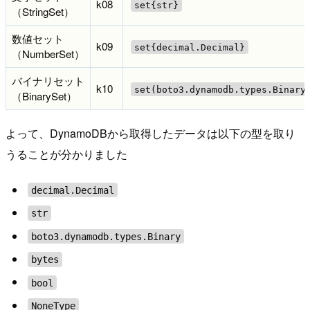
k08
set{str}
（StringSet）
数値セット
k09
set{decimal.Decimal}
（NumberSet）
バイナリセット
k10
set(boto3.dynamodb.types.Binary
（BinarySet）
よって、DynamoDBから取得したデータは以下の型を取り
うることが分かりました
decimal.Decimal
str
boto3.dynamodb.types.Binary
bytes
bool
NoneType