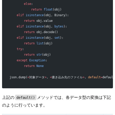
        else
:
            return
 float
(obj)
    elif
 isinstance
(obj, Binary):
        return
 obj.value
    elif
 isinstance
(obj, 
bytes
):
        return
 obj.decode()
    elif
 isinstance
(obj, 
set
):
        return
 list
(obj)
    try
:
        return
 str
(obj)
    except
 Exception
:
        return
 None
json.dump(
<
対象データ
>
, 
<
書き込み先のファイル
>
, 
default
=
default
上記の
メソッドでは、各データ型の変換は下記
default()
のように行っています。