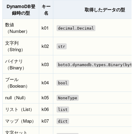
DynamoDB登
キー
取得したデータの型
録時の型
名
数値
k01
decimal.Decimal
（Number）
文字列
k02
str
（String）
バイナリ
k03
boto3.dynamodb.types.Binary(byt
（Binary）
ブール
k04
bool
（Boolean）
null（Null）
k05
NoneType
リスト（List）
k06
list
マップ（Map）
k07
dict
文字セット