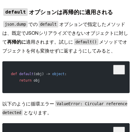
オプションは再帰的に適用される
default
での
オプションで指定したメソッド
json.dump
default
は、既定でJSONシリアライズできないオブジェクトに対し
て
再帰的に
適用されます。試しに
メソッドでオ
default()
ブジェクトを何も変換せずに返すようにしてみると、
def
 default
(obj) -> 
object
:
    return
 obj
以下のように循環エラー
ValueError: Circular reference
となります。
detected