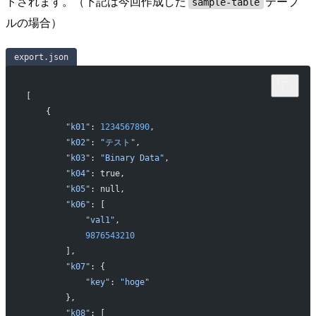
トされます。（下記は今回作成した
テーブ
sample-table
ルの場合）
export.json
[
    {
        "k01"
: 
1234567890
,
        "k02"
: 
"テスト"
,
        "k03"
: 
"Binary Data"
,
        "k04"
: true,
        "k05"
: null,
        "k06"
: [
            "val1"
,
            9876543210
        ],
        "k07"
: {
            "key"
: 
"hoge"
        },
        "k08"
: [