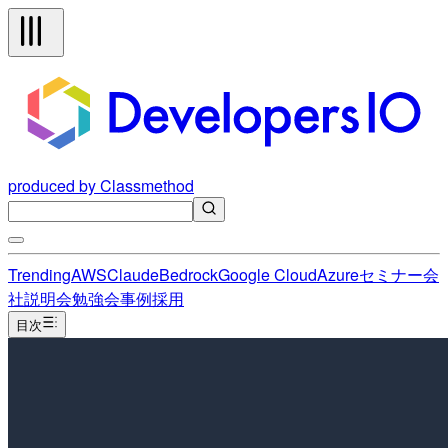
produced by Classmethod
Trending
AWS
Claude
Bedrock
Google Cloud
Azure
セミナー
会
社説明会
勉強会
事例
採用
目次