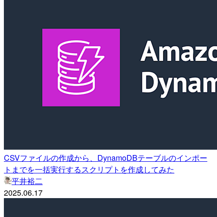
CSVファイルの作成から、DynamoDBテーブルのインポー
トまでを一括実行するスクリプトを作成してみた
平井裕二
2025.06.17