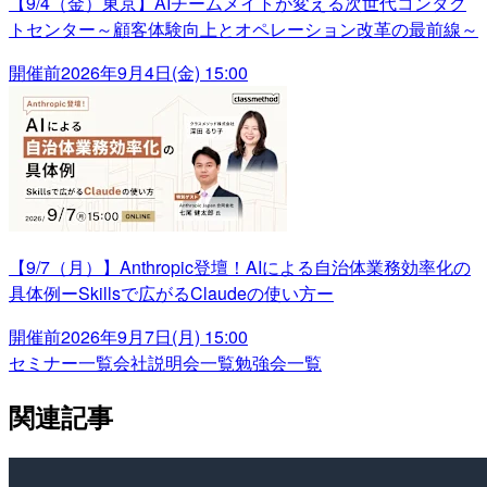
【9/4（金）東京】AIチームメイトが変える次世代コンタク
トセンター～顧客体験向上とオペレーション改革の最前線～
開催前
2026年9月4日(金) 15:00
【9/7（月）】Anthropic登壇！AIによる自治体業務効率化の
具体例ーSkillsで広がるClaudeの使い方ー
開催前
2026年9月7日(月) 15:00
セミナー一覧
会社説明会一覧
勉強会一覧
関連記事