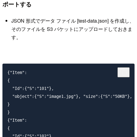
ポートする
JSON 形式でデータ ファイル [test-data.json] を作成し、
そのファイルを S3 バケットにアップロードしておきま
す。
{"Item":

{

  "Id":{"S":"101"},

  "object":{"S":"image1.jpg"}, "size":{"S":"50KB"}, "
}

}

{"Item":

{

  "Id":{"S":"102"},
