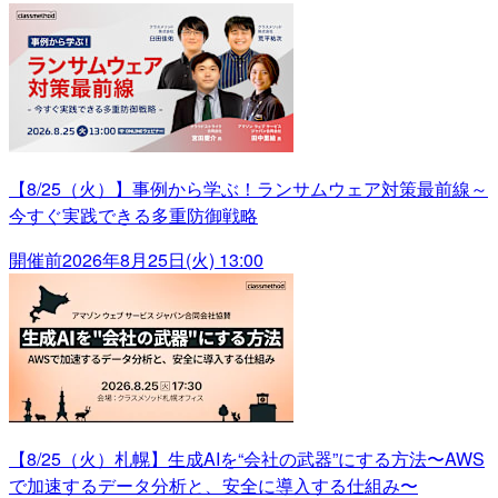
【8/25（火）】事例から学ぶ！ランサムウェア対策最前線～
今すぐ実践できる多重防御戦略
開催前
2026年8月25日(火) 13:00
【8/25（火）札幌】生成AIを“会社の武器”にする方法〜AWS
で加速するデータ分析と、安全に導入する仕組み〜