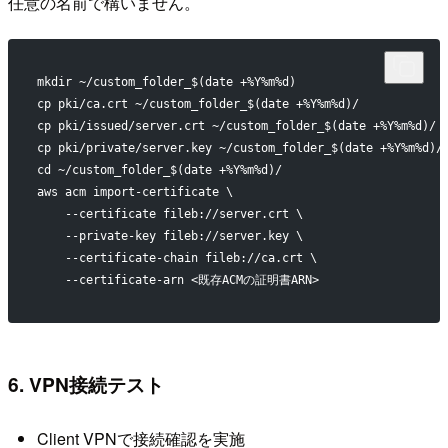
任意の名前で構いません。
mkdir ~/custom_folder_$(date +%Y%m%d)
cp pki/ca.crt ~/custom_folder_$(date +%Y%m%d)/
cp pki/issued/server.crt ~/custom_folder_$(date +%Y%m%d)/
cp pki/private/server.key ~/custom_folder_$(date +%Y%m%d)/
cd ~/custom_folder_$(date +%Y%m%d)/
aws acm import-certificate \
    --certificate fileb://server.crt \
    --private-key fileb://server.key \
    --certificate-chain fileb://ca.crt \
    --certificate-arn <既存ACMの証明書ARN>
6. VPN接続テスト
Client VPNで接続確認を実施