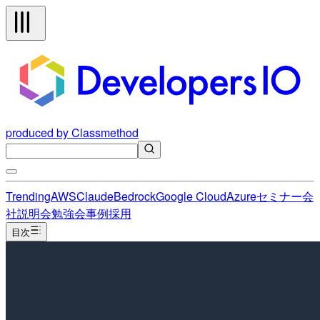
produced by Classmethod
Trending
AWS
Claude
Bedrock
Google Cloud
Azure
セミナー
会
社説明会
勉強会
事例
採用
目次