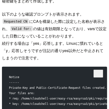
秘密鍵をまとめて作成します。
以下のような確認プロンプトが表示されます。
にCAを構築した際に設定した名称が表示さ
Requested CN
れ、
の値は有効期限となっており、varsで設定
Valid for:
した日数になっていることがわかります。
続行する場合は「yes」応答します。Linuxに慣れていると
「y」応答しそうですが注記の通りyes以外だと中止されて
しまうので注意です。
Notice
------
Private-Key and Public-Certificate-Request files created.
Your files are:
* req: /home/cloudshell-user/easy-rsa/easyrsa3/pki/reqs/se
* key: /home/cloudshell-user/easy-rsa/easyrsa3/pki/private