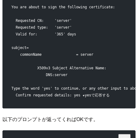
You are about to sign the following certificate:
  Requested CN:     'server'
  Requested type:   'server'
  Valid for:        '365' days
subject=
    commonName                = server
            X509v3 Subject Alternative Name:
                DNS:server
Type the word 'yes' to continue, or any other input to abo
  Confirm requested details: yes ★yesで応答する
以下のプロンプトが返ってくればOKです。