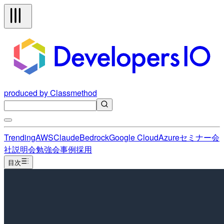
produced by Classmethod
Trending
AWS
Claude
Bedrock
Google Cloud
Azure
セミナー
会
社説明会
勉強会
事例
採用
目次