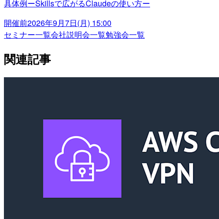
具体例ーSkillsで広がるClaudeの使い方ー
開催前
2026年9月7日(月) 15:00
セミナー一覧
会社説明会一覧
勉強会一覧
関連記事