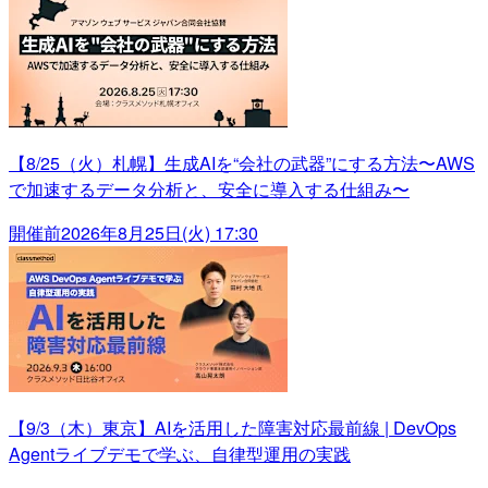
【8/25（火）札幌】生成AIを“会社の武器”にする方法〜AWS
で加速するデータ分析と、安全に導入する仕組み〜
開催前
2026年8月25日(火) 17:30
【9/3（木）東京】AIを活用した障害対応最前線 | DevOps
Agentライブデモで学ぶ、自律型運用の実践