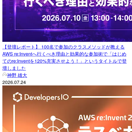
【登壇レポート】 100名で参加のクラスメソッドが教える
AWS re:Inventへ行くべき理由と効果的な参加術で「はじめ
てのre:Inventを120%充実させよう！」というタイトルで登
壇しました
神野 雄大
2026.07.24