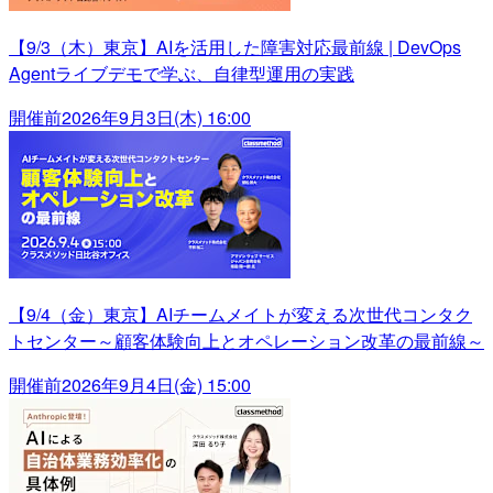
【9/3（木）東京】AIを活用した障害対応最前線 | DevOps
Agentライブデモで学ぶ、自律型運用の実践
開催前
2026年9月3日(木) 16:00
【9/4（金）東京】AIチームメイトが変える次世代コンタク
トセンター～顧客体験向上とオペレーション改革の最前線～
開催前
2026年9月4日(金) 15:00