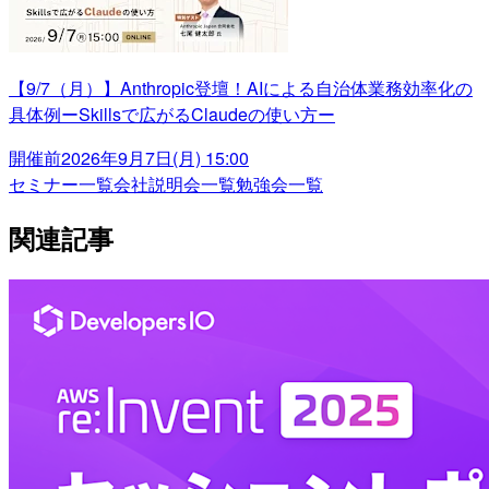
【9/7（月）】Anthropic登壇！AIによる自治体業務効率化の
具体例ーSkillsで広がるClaudeの使い方ー
開催前
2026年9月7日(月) 15:00
セミナー一覧
会社説明会一覧
勉強会一覧
関連記事