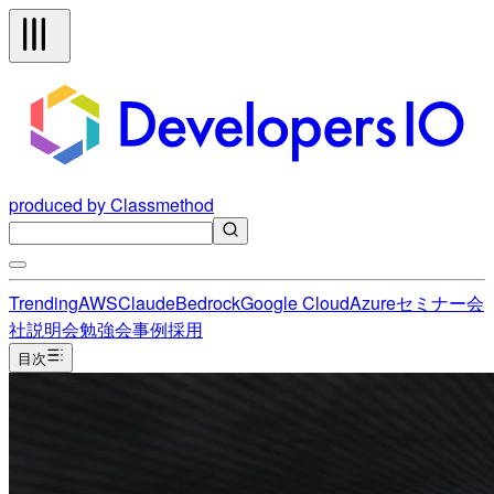
produced by Classmethod
Trending
AWS
Claude
Bedrock
Google Cloud
Azure
セミナー
会
社説明会
勉強会
事例
採用
目次