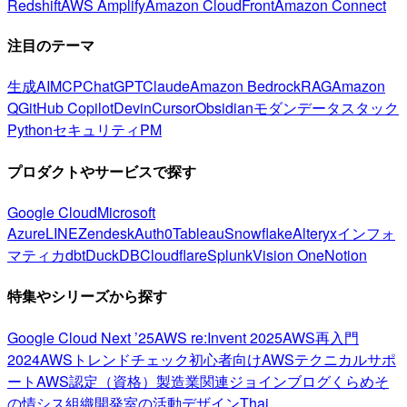
Redshift
AWS Amplify
Amazon CloudFront
Amazon Connect
注目のテーマ
生成AI
MCP
ChatGPT
Claude
Amazon Bedrock
RAG
Amazon
Q
GitHub Copilot
Devin
Cursor
Obsidian
モダンデータスタック
Python
セキュリティ
PM
プロダクトやサービスで探す
Google Cloud
Microsoft
Azure
LINE
Zendesk
Auth0
Tableau
Snowflake
Alteryx
インフォ
マティカ
dbt
DuckDB
Cloudflare
Splunk
Vision One
Notion
特集やシリーズから探す
Google Cloud Next ’25
AWS re:Invent 2025
AWS再入門
2024
AWSトレンドチェック
初心者向け
AWSテクニカルサポ
ート
AWS認定（資格）
製造業関連
ジョインブログ
くらめそ
の情シス
組織開発室の活動
デザイン
Thai