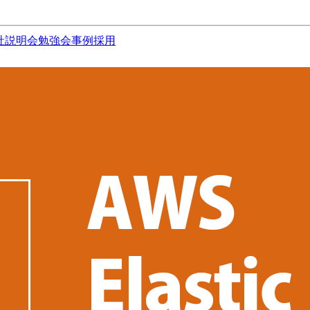
社説明会
勉強会
事例
採用