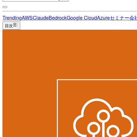
Trending
AWS
Claude
Bedrock
Google Cloud
Azure
セミナー
会
目次