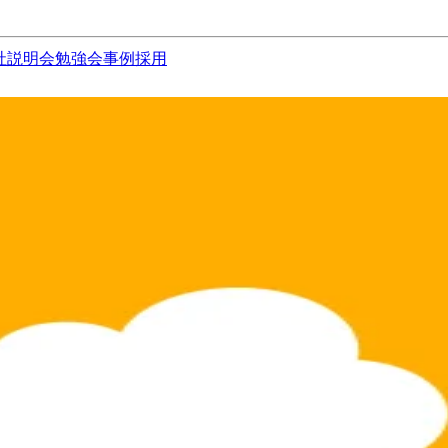
社説明会
勉強会
事例
採用