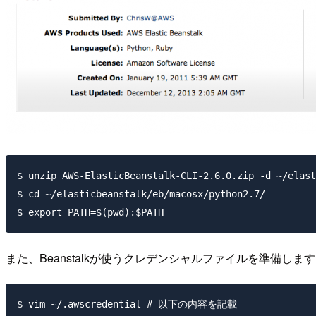
$ unzip AWS-ElasticBeanstalk-CLI-2.6.0.zip -d ~/elast
$ cd ~/elasticbeanstalk/eb/macosx/python2.7/

また、Beanstalkが使うクレデンシャルファイルを準備
$ vim ~/.awscredential # 以下の内容を記載
