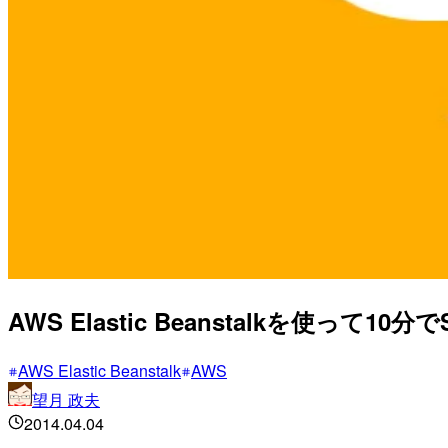
AWS Elastic Beanstalkを使って10
AWS Elastic Beanstalk
AWS
望月 政夫
2014.04.04