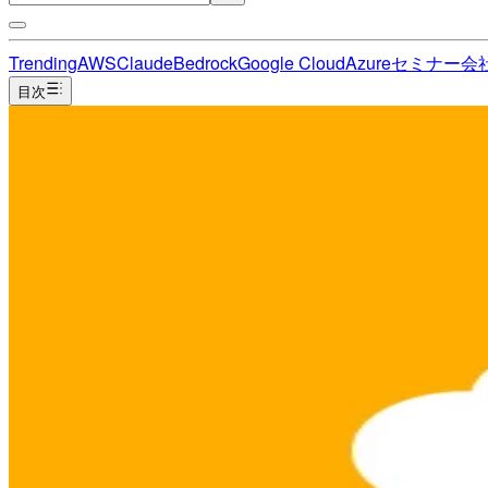
Trending
AWS
Claude
Bedrock
Google Cloud
Azure
セミナー
会
目次