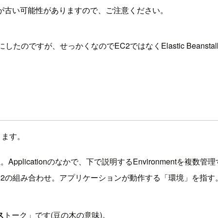
が古い可能性がありますので、ご注意ください。
したのですが、せっかくなのでEC2ではなくElastic Bea
おきます。
位。Applicationのなかで、下で説明するEnvironmentを複
する、ELBとEC2の組み合わせ。アプリケーションが動作する「環境」を
ス
トーク」です(豆の木の意味)。