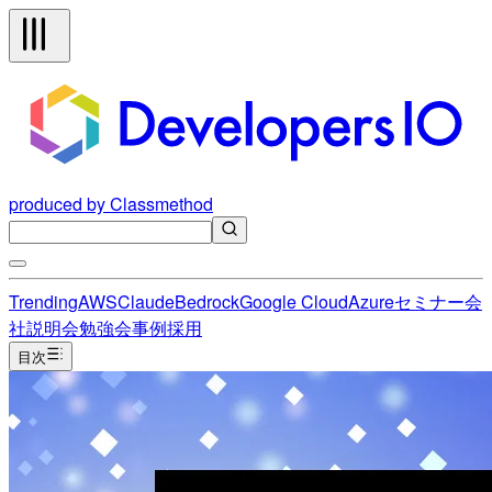
produced by Classmethod
Trending
AWS
Claude
Bedrock
Google Cloud
Azure
セミナー
会
社説明会
勉強会
事例
採用
目次