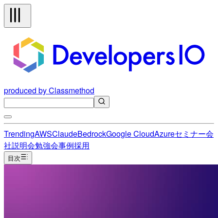
produced by Classmethod
Trending
AWS
Claude
Bedrock
Google Cloud
Azure
セミナー
会
社説明会
勉強会
事例
採用
目次