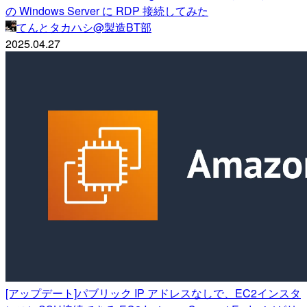
の Windows Server に RDP 接続してみた
てんとタカハシ@製造BT部
2025.04.27
[アップデート]パブリック IP アドレスなしで、EC2インスタ