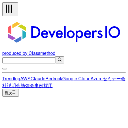
produced by Classmethod
Trending
AWS
Claude
Bedrock
Google Cloud
Azure
セミナー
会
社説明会
勉強会
事例
採用
目次