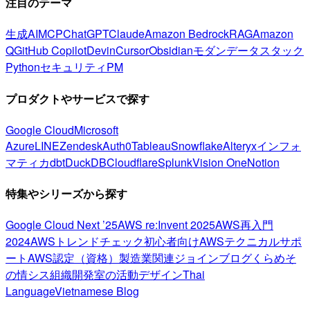
注目のテーマ
生成AI
MCP
ChatGPT
Claude
Amazon Bedrock
RAG
Amazon
Q
GitHub Copilot
Devin
Cursor
Obsidian
モダンデータスタック
Python
セキュリティ
PM
プロダクトやサービスで探す
Google Cloud
Microsoft
Azure
LINE
Zendesk
Auth0
Tableau
Snowflake
Alteryx
インフォ
マティカ
dbt
DuckDB
Cloudflare
Splunk
Vision One
Notion
特集やシリーズから探す
Google Cloud Next ’25
AWS re:Invent 2025
AWS再入門
2024
AWSトレンドチェック
初心者向け
AWSテクニカルサポ
ート
AWS認定（資格）
製造業関連
ジョインブログ
くらめそ
の情シス
組織開発室の活動
デザイン
Thai
Language
Vietnamese Blog