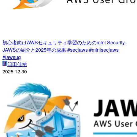
初心者向けAWSセキュリティ学習のためのmini Security-
JAWSの紹介と2025年の成果 #secjaws #minisecjaws
#jawsug
臼田佳祐
2025.12.30