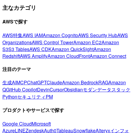
主なカテゴリ
AWSで探す
AWS特集
AWS IAM
Amazon Cognito
AWS Security Hub
AWS
Organizations
AWS Control Tower
Amazon EC2
Amazon
S3
S3 Tables
AWS CDK
Amazon QuickSight
Amazon
Redshift
AWS Amplify
Amazon CloudFront
Amazon Connect
注目のテーマ
生成AI
MCP
ChatGPT
Claude
Amazon Bedrock
RAG
Amazon
Q
GitHub Copilot
Devin
Cursor
Obsidian
モダンデータスタック
Python
セキュリティ
PM
プロダクトやサービスで探す
Google Cloud
Microsoft
Azure
LINE
Zendesk
Auth0
Tableau
Snowflake
Alteryx
インフォ