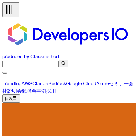
produced by Classmethod
Trending
AWS
Claude
Bedrock
Google Cloud
Azure
セミナー
会
社説明会
勉強会
事例
採用
目次