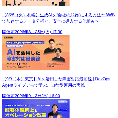
【8/25（火）札幌】生成AIを“会社の武器”にする方法〜AWS
で加速するデータ分析と、安全に導入する仕組み〜
開催前
2026年8月25日(火) 17:30
【9/3（木）東京】AIを活用した障害対応最前線 | DevOps
Agentライブデモで学ぶ、自律型運用の実践
開催前
2026年9月3日(木) 16:00