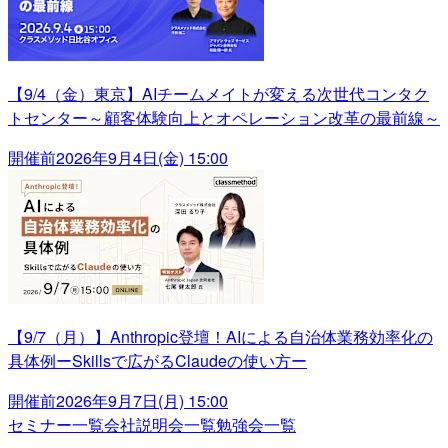
【9/4（金）東京】AIチームメイトが変える次世代コンタク
トセンター～顧客体験向上とオペレーション改革の最前線～
開催前
2026年9月4日(金) 15:00
【9/7（月）】Anthropic登壇！AIによる自治体業務効率化の
具体例ーSkillsで広がるClaudeの使い方ー
開催前
2026年9月7日(月) 15:00
セミナー一覧
会社説明会一覧
勉強会一覧