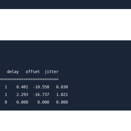
   delay   offset  jitter

=========================

  1    0.481  -10.558   0.030

  1    2.293  -16.737   1.021
