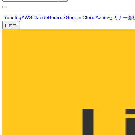
Trending
AWS
Claude
Bedrock
Google Cloud
Azure
セミナー
会
目次