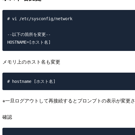
# vi /etc/sysconfig/network

--以下の箇所を変更-- 

メモリ上のホスト名も変更
※一旦ログアウトして再接続するとプロンプトの表示が変更
確認