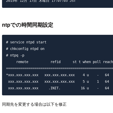
ntpでの時間同期設定
# service ntpd start

# chkconfig ntpd on

# ntpq -p

     remote           refid      st t when poll reach
=====================================================
*xxx.xxx.xxx.xxx   xxx.xxx.xxx.xxx    4 u    -   64  
 xxx.xxx.xxx.xxx   xxx.xxx.xxx.xxx    5 u    1   64  
同期先を変更する場合は以下を修正