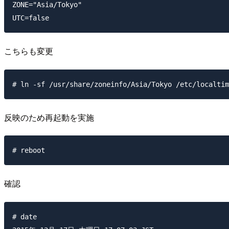
ZONE="Asia/Tokyo"

こちらも変更
反映のため再起動を実施
確認
# date
