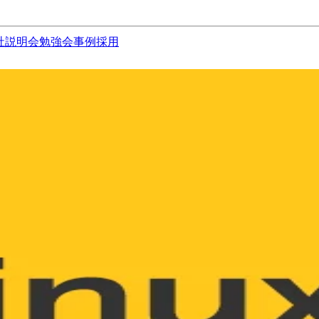
社説明会
勉強会
事例
採用