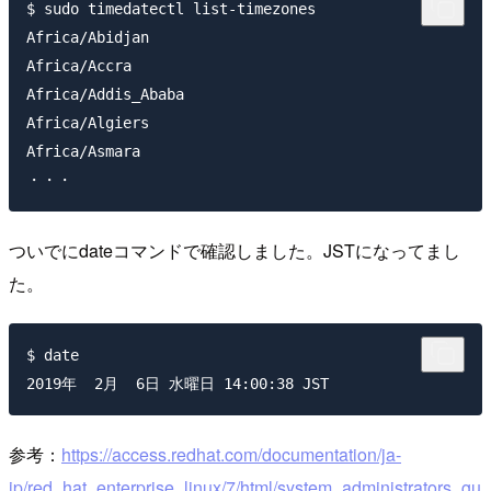
$ sudo timedatectl list-timezones

Africa/Abidjan

Africa/Accra

Africa/Addis_Ababa

Africa/Algiers

Africa/Asmara

ついでにdateコマンドで確認しました。JSTになってまし
た。
$ date

参考：
https://access.redhat.com/documentation/ja-
jp/red_hat_enterprise_linux/7/html/system_administrators_gu