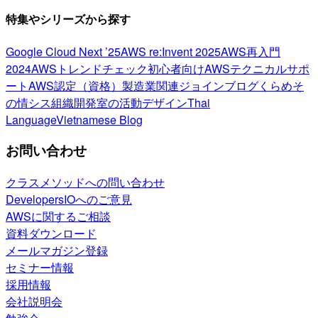
特集やシリーズから探す
Google Cloud Next ’25
AWS re:Invent 2025
AWS再入門
2024
AWSトレンドチェック
初心者向け
AWSテクニカルサポ
ート
AWS認定（資格）
製造業関連
ジョインブログ
くらめそ
の情シス
組織開発室の活動
デザイン
Thai
Language
Vietnamese Blog
お問い合わせ
クラスメソッドへの問い合わせ
DevelopersIOへのご意見
AWSに関するご相談
資料ダウンロード
メールマガジン登録
セミナー情報
採用情報
会社説明会