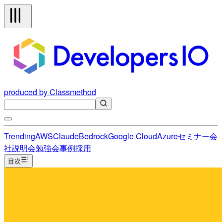
produced by Classmethod
Trending
AWS
Claude
Bedrock
Google Cloud
Azure
セミナー
会
社説明会
勉強会
事例
採用
目次