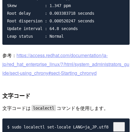
Skew            : 1.347 ppm

Root delay      : 0.003383718 seconds

Root dispersion : 0.000520247 seconds

Update interval : 64.8 seconds

参考：
https://access.redhat.com/documentation/ja-
jp/red_hat_enterprise_linux/7/html/system_administrators_gu
ide/sect-using_chrony#sect-Starting_chronyd
文字コード
文字コードは
コマンドを使用します。
localectl