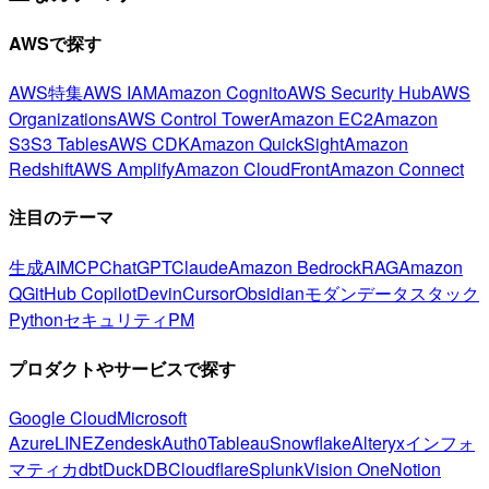
AWSで探す
AWS特集
AWS IAM
Amazon Cognito
AWS Security Hub
AWS
Organizations
AWS Control Tower
Amazon EC2
Amazon
S3
S3 Tables
AWS CDK
Amazon QuickSight
Amazon
Redshift
AWS Amplify
Amazon CloudFront
Amazon Connect
注目のテーマ
生成AI
MCP
ChatGPT
Claude
Amazon Bedrock
RAG
Amazon
Q
GitHub Copilot
Devin
Cursor
Obsidian
モダンデータスタック
Python
セキュリティ
PM
プロダクトやサービスで探す
Google Cloud
Microsoft
Azure
LINE
Zendesk
Auth0
Tableau
Snowflake
Alteryx
インフォ
マティカ
dbt
DuckDB
Cloudflare
Splunk
Vision One
Notion