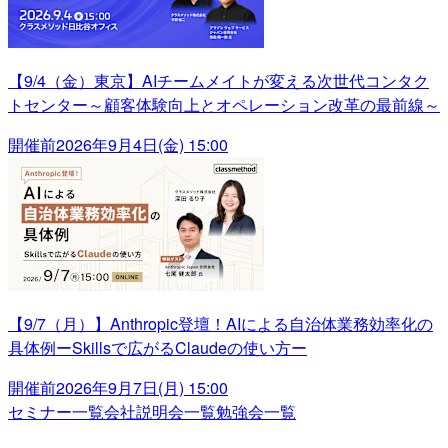
【9/4（金）東京】AIチームメイトが変える次世代コンタク
トセンター～顧客体験向上とオペレーション改革の最前線～
開催前
2026年9月4日(金) 15:00
【9/7（月）】Anthropic登壇！AIによる自治体業務効率化の
具体例ーSkillsで広がるClaudeの使い方ー
開催前
2026年9月7日(月) 15:00
セミナー一覧
会社説明会一覧
勉強会一覧