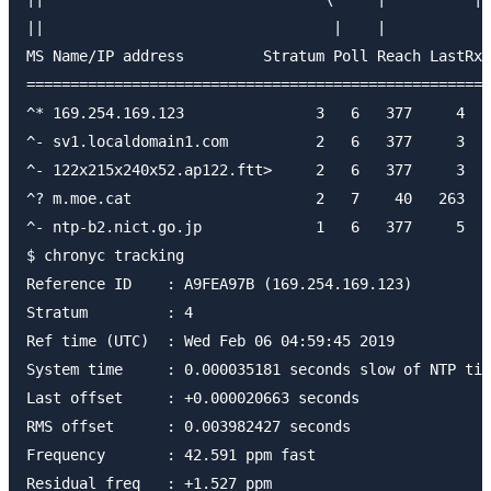
||                                 |    |           \

MS Name/IP address         Stratum Poll Reach LastRx 
=====================================================
^* 169.254.169.123               3   6   377     4   
^- sv1.localdomain1.com          2   6   377     3   
^- 122x215x240x52.ap122.ftt>     2   6   377     3   
^? m.moe.cat                     2   7    40   263  -
^- ntp-b2.nict.go.jp             1   6   377     5   
$ chronyc tracking

Reference ID    : A9FEA97B (169.254.169.123)

Stratum         : 4

Ref time (UTC)  : Wed Feb 06 04:59:45 2019

System time     : 0.000035181 seconds slow of NTP tim
Last offset     : +0.000020663 seconds

RMS offset      : 0.003982427 seconds

Frequency       : 42.591 ppm fast

Residual freq   : +1.527 ppm
