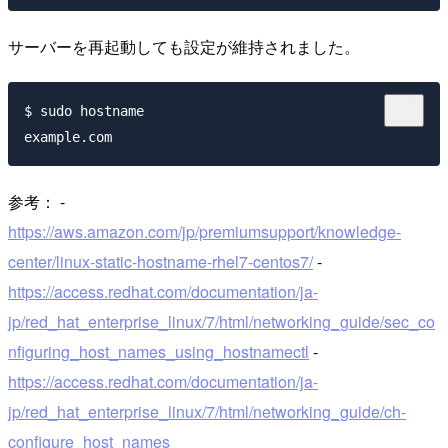
サーバーを再起動しても設定が維持されました。
$ sudo hostname

参考： -
https://aws.amazon.com/jp/premiumsupport/knowledge-
center/linux-static-hostname-rhel7-centos7/
-
https://access.redhat.com/documentation/ja-
jp/red_hat_enterprise_linux/7/html/networking_guide/sec_co
nfiguring_host_names_using_hostnamectl
-
https://access.redhat.com/documentation/ja-
jp/red_hat_enterprise_linux/7/html/networking_guide/ch-
configure_host_names