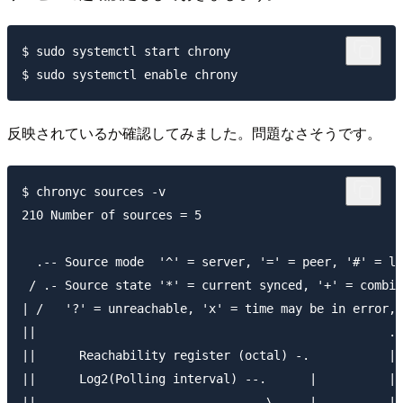
$ sudo systemctl start chrony

反映されているか確認してみました。問題なさそうです。
$ chronyc sources -v

210 Number of sources = 5

  .-- Source mode  '^' = server, '=' = peer, '#' = lo
 / .- Source state '*' = current synced, '+' = combin
| /   '?' = unreachable, 'x' = time may be in error, 
||                                                 .-
||      Reachability register (octal) -.           | 
||      Log2(Polling interval) --.      |          | 
||                                \     |          | 