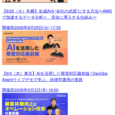
【8/25（火）札幌】生成AIを“会社の武器”にする方法〜AWS
で加速するデータ分析と、安全に導入する仕組み〜
開催前
2026年8月25日(火) 17:30
【9/3（木）東京】AIを活用した障害対応最前線 | DevOps
Agentライブデモで学ぶ、自律型運用の実践
開催前
2026年9月3日(木) 16:00