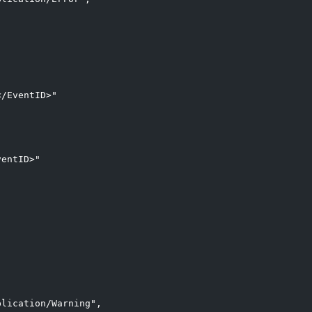
</EventID>"
ventID>"
plication/Warning",