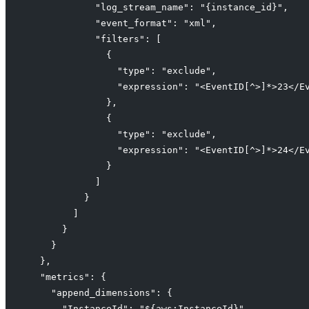
            "log_stream_name": "{instance_id}",
            "event_format": "xml",
            "filters": [
              {
                "type": "exclude",
                "expression": "<EventID[^>]*>23</E
              },
              {
                "type": "exclude",
                "expression": "<EventID[^>]*>24</E
              }
            ]
          }
        ]
      }
    }
  },
  "metrics": {
    "append_dimensions": {
      "InstanceId": "${aws:InstanceId}",