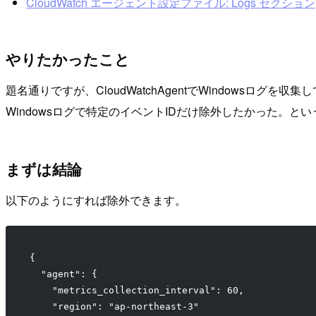
CloudWatch エージェント設定ファイル: Logs セクション
やりたかったこと
題名通りですが、CloudWatchAgentでWindowsログを収
Windowsログで特定のイベントIDだけ除外したかった。と
まずは結論
以下のようにすれば除外できます。
{
  "agent": {
    "metrics_collection_interval": 60,
    "region": "ap-northeast-3"