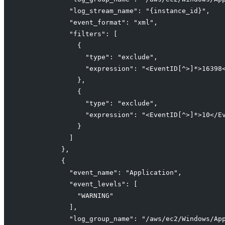
            "log_stream_name": "{instance_id}",
            "event_format": "xml",
            "filters": [
              {
                "type": "exclude",
                "expression": "<EventID[^>]*>16398
              },
              {
                "type": "exclude",
                "expression": "<EventID[^>]*>10</E
              }
            ]
          },
          {
            "event_name": "Application",
            "event_levels": [
              "WARNING"
            ],
            "log_group_name": "/aws/ec2/Windows/Ap