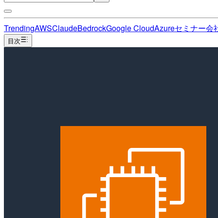
Trending
AWS
Claude
Bedrock
Google Cloud
Azure
セミナー
会
目次