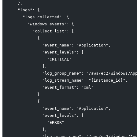
  },
  "logs": {
    "logs_collected": {
      "windows_events": {
        "collect_list": [
          {
            "event_name": "Application",
            "event_levels": [
              "CRITICAL"
            ],
            "log_group_name": "/aws/ec2/Windows/Ap
            "log_stream_name": "{instance_id}",
            "event_format": "xml"
          },
          {
            "event_name": "Application",
            "event_levels": [
              "ERROR"
            ],
            "log_group_name": "/aws/ec2/Windows/Ap