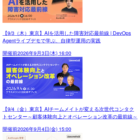
【9/3（木）東京】AIを活用した障害対応最前線 | DevOps
Agentライブデモで学ぶ、自律型運用の実践
開催前
2026年9月3日(木) 16:00
【9/4（金）東京】AIチームメイトが変える次世代コンタク
トセンター～顧客体験向上とオペレーション改革の最前線～
開催前
2026年9月4日(金) 15:00