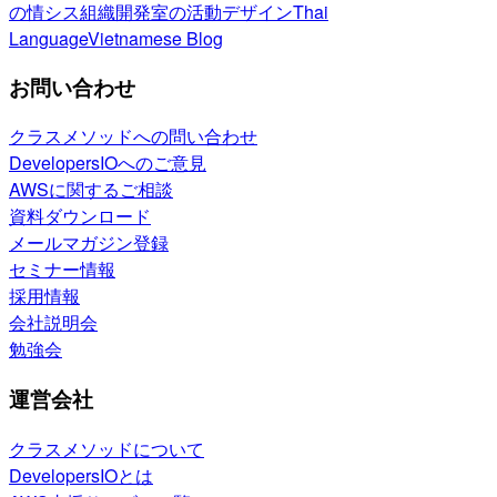
の情シス
組織開発室の活動
デザイン
Thai
Language
Vietnamese Blog
お問い合わせ
クラスメソッドへの問い合わせ
DevelopersIOへのご意見
AWSに関するご相談
資料ダウンロード
メールマガジン登録
セミナー情報
採用情報
会社説明会
勉強会
運営会社
クラスメソッドについて
DevelopersIOとは