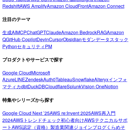
Redshift
AWS Amplify
Amazon CloudFront
Amazon Connect
注目のテーマ
生成AI
MCP
ChatGPT
Claude
Amazon Bedrock
RAG
Amazon
Q
GitHub Copilot
Devin
Cursor
Obsidian
モダンデータスタック
Python
セキュリティ
PM
プロダクトやサービスで探す
Google Cloud
Microsoft
Azure
LINE
Zendesk
Auth0
Tableau
Snowflake
Alteryx
インフォ
マティカ
dbt
DuckDB
Cloudflare
Splunk
Vision One
Notion
特集やシリーズから探す
Google Cloud Next ’25
AWS re:Invent 2025
AWS再入門
2024
AWSトレンドチェック
初心者向け
AWSテクニカルサポ
ート
AWS認定（資格）
製造業関連
ジョインブログ
くらめそ