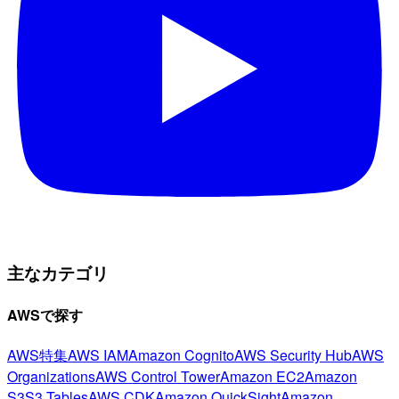
主なカテゴリ
AWSで探す
AWS特集
AWS IAM
Amazon Cognito
AWS Security Hub
AWS
Organizations
AWS Control Tower
Amazon EC2
Amazon
S3
S3 Tables
AWS CDK
Amazon QuickSight
Amazon