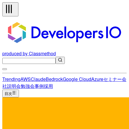
produced by Classmethod
Trending
AWS
Claude
Bedrock
Google Cloud
Azure
セミナー
会
社説明会
勉強会
事例
採用
目次