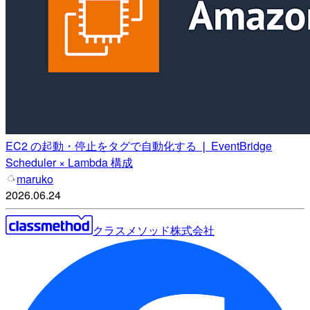
EC2 の起動・停止をタグで自動化する ❘ EventBridge
Scheduler × Lambda 構成
maruko
2026.06.24
クラスメソッド株式会社