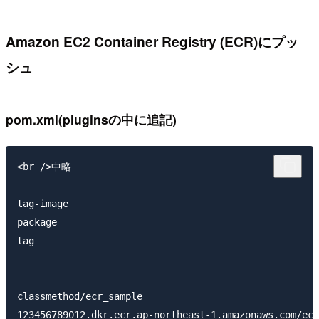
Amazon EC2 Container Registry (ECR)にプッ
シュ
pom.xml(pluginsの中に追記)
<br />中略

tag-image

package

tag

classmethod/ecr_sample

123456789012.dkr.ecr.ap-northeast-1.amazonaws.com/ecr