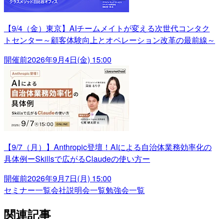
【9/4（金）東京】AIチームメイトが変える次世代コンタク
トセンター～顧客体験向上とオペレーション改革の最前線～
開催前
2026年9月4日(金) 15:00
【9/7（月）】Anthropic登壇！AIによる自治体業務効率化の
具体例ーSkillsで広がるClaudeの使い方ー
開催前
2026年9月7日(月) 15:00
セミナー一覧
会社説明会一覧
勉強会一覧
関連記事