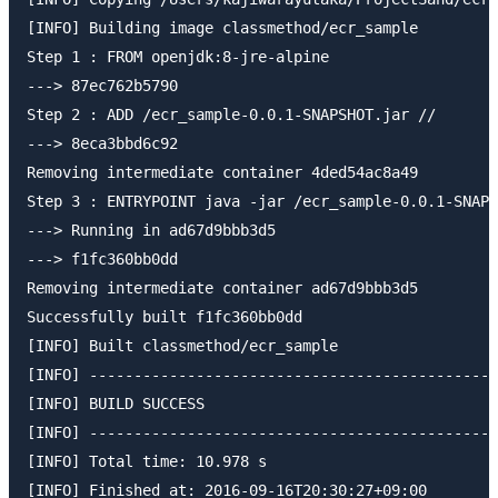
[INFO] Building image classmethod/ecr_sample

Step 1 : FROM openjdk:8-jre-alpine

---> 87ec762b5790

Step 2 : ADD /ecr_sample-0.0.1-SNAPSHOT.jar //

---> 8eca3bbd6c92

Removing intermediate container 4ded54ac8a49

Step 3 : ENTRYPOINT java -jar /ecr_sample-0.0.1-SNAPS
---> Running in ad67d9bbb3d5

---> f1fc360bb0dd

Removing intermediate container ad67d9bbb3d5

Successfully built f1fc360bb0dd

[INFO] Built classmethod/ecr_sample

[INFO] ----------------------------------------------
[INFO] BUILD SUCCESS

[INFO] ----------------------------------------------
[INFO] Total time: 10.978 s

[INFO] Finished at: 2016-09-16T20:30:27+09:00
