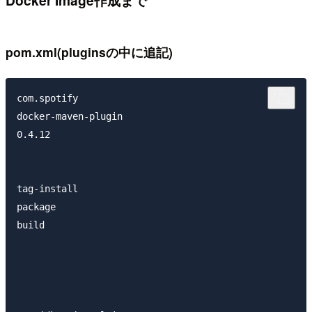
Docker Image作成まで
pom.xml(pluginsの中に追記)
com.spotify

docker-maven-plugin

0.4.12

tag-install

package

build
