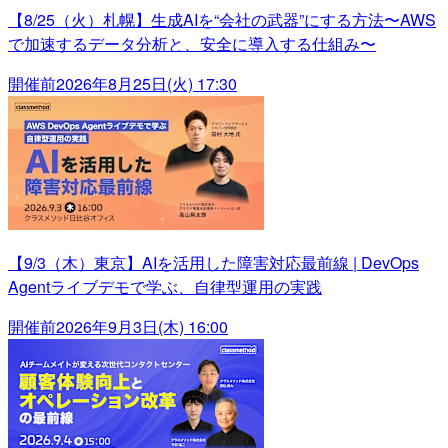
【8/25（火）札幌】生成AIを“会社の武器”にする方法〜AWS
で加速するデータ分析と、安全に導入する仕組み〜
開催前
2026年8月25日(火) 17:30
【9/3（木）東京】AIを活用した障害対応最前線 | DevOps
Agentライブデモで学ぶ、自律型運用の実践
開催前
2026年9月3日(木) 16:00