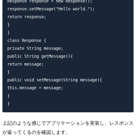
Response response = new Response();

response.setMessage("Hello world.");

return response;

}

}

class Response {

private String message;

public String getMessage(){

return message;

}

public void setMessage(String message){

this.message = message;

}

上記のような感じでアプリケーションを実装し、レスポンス
が返ってくるのを確認します。