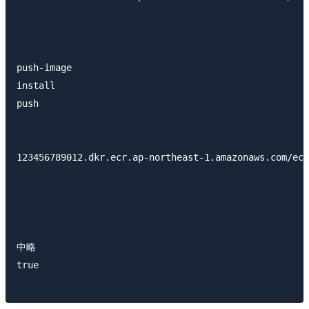
push-image

install

push

123456789012.dkr.ecr.ap-northeast-1.amazonaws.com/ecr
中略

true
