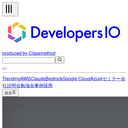
produced by Classmethod
Trending
AWS
Claude
Bedrock
Google Cloud
Azure
セミナー
会
社説明会
勉強会
事例
採用
目次