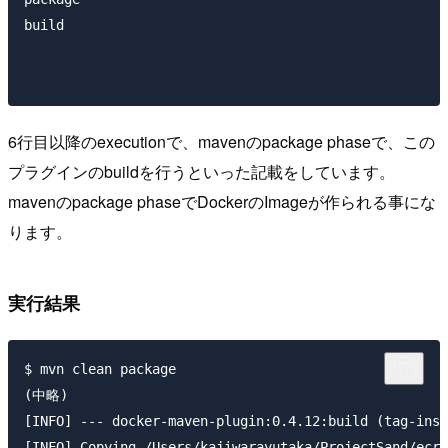
build

6行目以降のexecutionで、mavenのpackage phaseで、この
プラグインのbuildを行うといった記載をしています。
mavenのpackage phaseでDockerのImageが作られる事にな
ります。
実行結果
$ mvn clean package

(中略)

[INFO] --- docker-maven-plugin:0.4.12:build (tag-inst
[INFO] Copying /Users/kajiwarayutaka/ProjectSand/ecr_