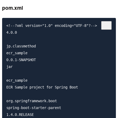
pom.xml
<!--?xml version="1.0" encoding="UTF-8"?-->

4.0.0

jp.classmethod

ecr_sample

0.0.1-SNAPSHOT

jar

ecr_sample

ECR Sample project for Spring Boot

org.springframework.boot

spring-boot-starter-parent

1.4.0.RELEASE
