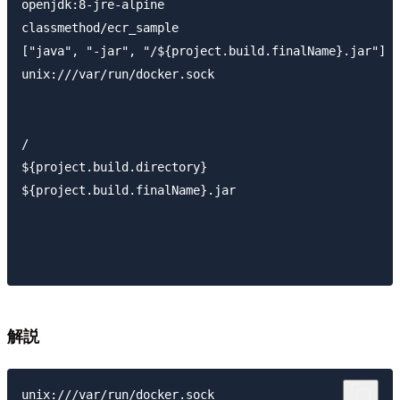
openjdk:8-jre-alpine

classmethod/ecr_sample

["java", "-jar", "/${project.build.finalName}.jar"]

unix:///var/run/docker.sock

/

${project.build.directory}

${project.build.finalName}.jar

解説