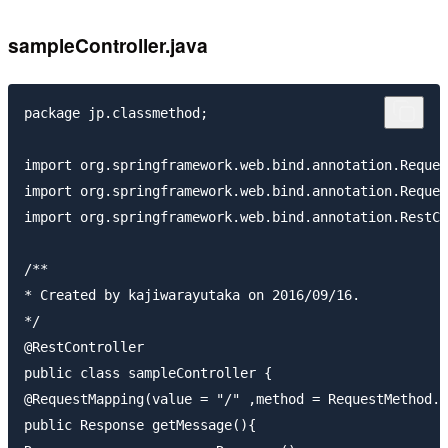
sampleController.java
package jp.classmethod;

import org.springframework.web.bind.annotation.Reques
import org.springframework.web.bind.annotation.Reques
import org.springframework.web.bind.annotation.RestCo
/**

* Created by kajiwarayutaka on 2016/09/16.

*/

@RestController

public class sampleController {

@RequestMapping(value = "/" ,method = RequestMethod.G
public Response getMessage(){
