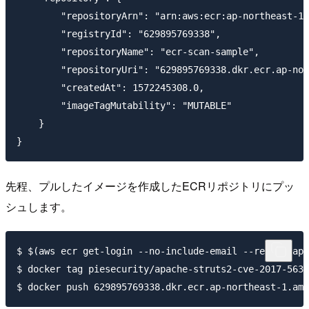
        "repositoryArn": "arn:aws:ecr:ap-northeast-1:
        "registryId": "629895769338",

        "repositoryName": "ecr-scan-sample",

        "repositoryUri": "629895769338.dkr.ecr.ap-nor
        "createdAt": 1572245308.0,

        "imageTagMutability": "MUTABLE"

    }

先程、プルしたイメージを作成したECRリポジトリにプッ
シュします。
$ $(aws ecr get-login --no-include-email --region ap-
$ docker tag piesecurity/apache-struts2-cve-2017-5638