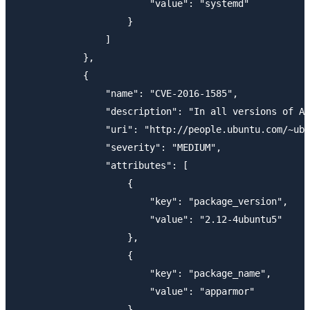
                        "value": "systemd"

                    }

                ]

            },

            {

                "name": "CVE-2016-1585",

                "description": "In all versions of Ap
                "uri": "http://people.ubuntu.com/~ubu
                "severity": "MEDIUM",

                "attributes": [

                    {

                        "key": "package_version",

                        "value": "2.12-4ubuntu5"

                    },

                    {

                        "key": "package_name",

                        "value": "apparmor"

                    }
