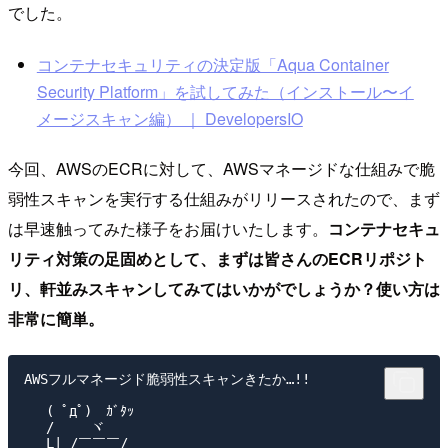
でした。
コンテナセキュリティの決定版「Aqua Container
Security Platform」を試してみた（インストール〜イ
メージスキャン編） ｜ DevelopersIO
今回、AWSのECRに対して、AWSマネージドな仕組みで脆
弱性スキャンを実行する仕組みがリリースされたので、まず
は早速触ってみた様子をお届けいたします。
コンテナセキュ
リティ対策の足固めとして、まずは皆さんのECRリポジト
リ、軒並みスキャンしてみてはいかがでしょうか？使い方は
非常に簡単。
AWSフルマネージド脆弱性スキャンきたか…!!

　 ( ﾟдﾟ)　ｶﾞﾀｯ

　 /　　 ヾ

＿_L| /￣￣￣/＿
