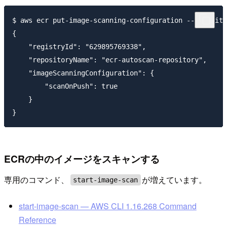
$ aws ecr put-image-scanning-configuration --reposito
{

    "registryId": "629895769338",

    "repositoryName": "ecr-autoscan-repository",

    "imageScanningConfiguration": {

        "scanOnPush": true

    }

ECRの中のイメージをスキャンする
専用のコマンド、
が増えています。
start-image-scan
start-image-scan — AWS CLI 1.16.268 Command
Reference