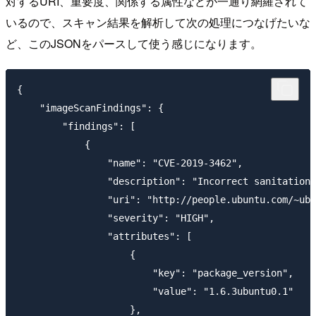
対するURI、重要度、関係する属性などが一通り網羅されて
いるので、スキャン結果を解析して次の処理につなげたいな
ど、このJSONをパースして使う感じになります。
{

    "imageScanFindings": {

        "findings": [

            {

                "name": "CVE-2019-3462",

                "description": "Incorrect sanitation 
                "uri": "http://people.ubuntu.com/~ubu
                "severity": "HIGH",

                "attributes": [

                    {

                        "key": "package_version",

                        "value": "1.6.3ubuntu0.1"

                    },
