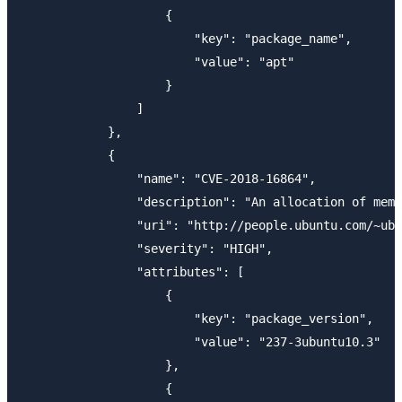
                    {

                        "key": "package_name",

                        "value": "apt"

                    }

                ]

            },

            {

                "name": "CVE-2018-16864",

                "description": "An allocation of memo
                "uri": "http://people.ubuntu.com/~ubu
                "severity": "HIGH",

                "attributes": [

                    {

                        "key": "package_version",

                        "value": "237-3ubuntu10.3"

                    },

                    {
