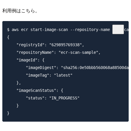
利用例はこちら。
$ aws ecr start-image-scan --repository-name ecr-scan
{

    "registryId": "629895769338",

    "repositoryName": "ecr-scan-sample",

    "imageId": {

        "imageDigest": "sha256:0e50bbb560068a88500da4
        "imageTag": "latest"

    },

    "imageScanStatus": {

        "status": "IN_PROGRESS"

    }
