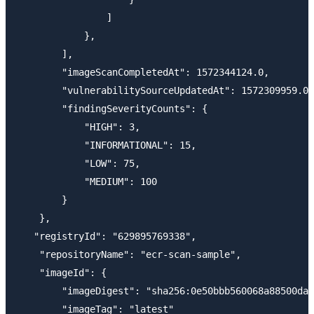
                ]

            },

        ],

        "imageScanCompletedAt": 1572344124.0,

        "vulnerabilitySourceUpdatedAt": 1572309959.0,

        "findingSeverityCounts": {

            "HIGH": 3,

            "INFORMATIONAL": 15,

            "LOW": 75,

            "MEDIUM": 100

        }

    },

   "registryId": "629895769338",

    "repositoryName": "ecr-scan-sample",

    "imageId": {

        "imageDigest": "sha256:0e50bbb560068a88500da4
        "imageTag": "latest"
