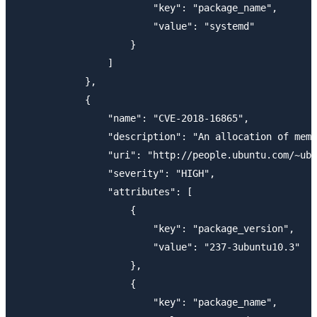
                        "key": "package_name",

                        "value": "systemd"

                    }

                ]

            },

            {

                "name": "CVE-2018-16865",

                "description": "An allocation of memo
                "uri": "http://people.ubuntu.com/~ubu
                "severity": "HIGH",

                "attributes": [

                    {

                        "key": "package_version",

                        "value": "237-3ubuntu10.3"

                    },

                    {

                        "key": "package_name",
