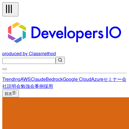
produced by Classmethod
Trending
AWS
Claude
Bedrock
Google Cloud
Azure
セミナー
会
社説明会
勉強会
事例
採用
目次