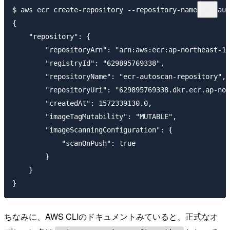
$ aws ecr create-repository --repository-name ecr-aut
{

    "repository": {

        "repositoryArn": "arn:aws:ecr:ap-northeast-1:
        "registryId": "629895769338",

        "repositoryName": "ecr-autoscan-repository",

        "repositoryUri": "629895769338.dkr.ecr.ap-nor
        "createdAt": 1572339130.0,

        "imageTagMutability": "MUTABLE",

        "imageScanningConfiguration": {

            "scanOnPush": true

        }

    }

ちなみに、AWS CLIのドキュメントみていると、正式なオ