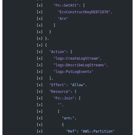
            [+]     
"Fn::GetAtt"
:
 [
            [+]       
"EcsConstructKeyDE871070"
,
            [+]       
"Arn"
            [+]     ]
            [+]   }
            [+] },
            [+] {
            [+]   
"Action"
:
 [
            [+]     
"logs:CreateLogStream"
,
            [+]     
"logs:DescribeLogStreams"
,
            [+]     
"logs:PutLogEvents"
            [+]   ],
            [+]   
"Effect"
:
 "Allow",
            [+]   
"Resource"
:
 {
            [+]     
"Fn::Join"
:
 [
            [+]       
""
,
            [+]       [
            [+]         
"arn:"
,
            [+]         {
            [+]           
"Ref"
: 
"AWS::Partition"