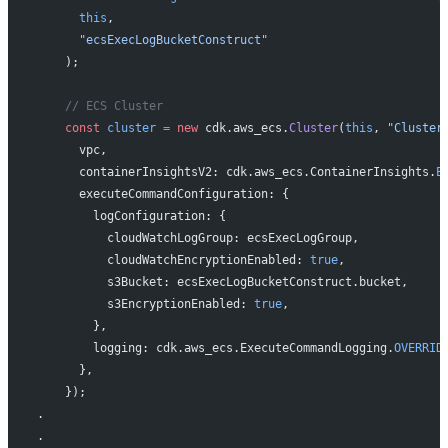
      this
,
      "ecsExecLogBucketConstruct"
    );
    // ECS Cluster
    const
 cluster
 =
 new
 cdk.aws_ecs.
Cluster
(
this
, 
"Cluster
      vpc,
      containerInsightsV2: cdk.aws_ecs.ContainerInsights.
E
      executeCommandConfiguration: {
        logConfiguration: {
          cloudWatchLogGroup: ecsExecLogGroup,
          cloudWatchEncryptionEnabled: 
true
,
          s3Bucket: ecsExecLogBucketConstruct.bucket,
          s3EncryptionEnabled: 
true
,
        },
        logging: cdk.aws_ecs.ExecuteCommandLogging.
OVERRID
      },
    });
.
.