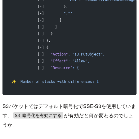
            [-]         },
            [-]         
":*"
            [-]       ]
            [-]     ]
            [-]   }
            [-] },
            [-] {
            [ ]   
"Action"
:
 "s3:PutObject",
            [ ]   
"Effect"
:
 "Allow",
            [ ]   
"Resource"
:
 {
✨
  Number
 of
 stacks
 with
 differences:
 1
S3バケットではデフォルト暗号化でSSE-S3を使用していま
す。
が有効だと何か変わるのでしょ
S3 暗号化を有効にする
うか。