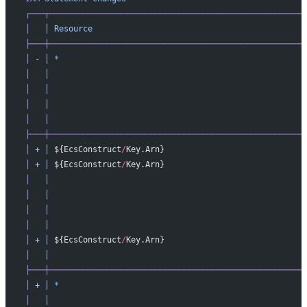
┌───┬─────────────────────────────────────────────────────
│
   │
 Resource
                                            
├───┼─────────────────────────────────────────────────────
│
 -
 │
 *
                                                   
│
   │
                                                     
│
   │
                                                     
│
   │
                                                     
│
   │
                                                     
├───┼─────────────────────────────────────────────────────
│
 +
 │
 ${EcsConstruct
/
Key.Arn}                             
│
 +
 │
 ${EcsConstruct
/
Key.Arn}                             
│
   │
                                                     
│
   │
                                                     
│
   │
                                                     
│
   │
                                                     
│
 +
 │
 ${EcsConstruct
/
Key.Arn}                             
│
   │
                                                     
├───┼─────────────────────────────────────────────────────
│
 +
 │
 *
                                                   
│
   │
                                                     