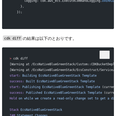
        logging: cdk.aws_ecs.ExecuteCommandLogging.
OVERRID
      },
    });
の結果は以下のとおりです。
cdk diff
>
 cdk diff
[Warning at /EcsNativeBlueGreenStack/Custom::CDKBucketDepl
[Warning at /EcsNativeBlueGreenStack/EcsConstruct/Service/
start:
 Building
 EcsNativeBlueGreenStack
 Template
success:
 Built
 EcsNativeBlueGreenStack
 Template
start:
 Publishing
 EcsNativeBlueGreenStack
 Template
 (curren
success:
 Published
 EcsNativeBlueGreenStack
 Template
 (curre
Hold
 on
 while
 we
 create
 a
 read-only
 change
 set
 to
 get
 a
 di
Stack
 EcsNativeBlueGreenStack
IAM
 Statement
 Changes