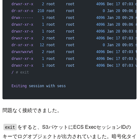
drwxr-xr-x
    2
 root
     root
          4096
 Dec
 17
 07:03
 o
dr-xr-xr-x
  210
 root
     root
             0
 Jan
 20
 09:06
 p
drwx------
    1
 root
     root
          4096
 Jan
 20
 09:29
 r
drwxr-xr-x
    1
 root
     root
          4096
 Jan
 20
 09:06
 r
drwxr-xr-x
    1
 root
     root
          4096
 Jan
 20
 09:03
 s
drwxr-xr-x
    2
 root
     root
          4096
 Dec
 17
 07:03
 s
dr-xr-xr-x
   12
 root
     root
             0
 Jan
 20
 09:05
 s
drwxrwxrwt
    2
 root
     root
          4096
 Dec
 17
 07:03
 t
drwxr-xr-x
    1
 root
     root
          4096
 Dec
 17
 07:03
 u
drwxr-xr-x
    1
 root
     root
          4096
 Dec
 17
 07:03
 v
/
 # exit
Exiting
 session
 with
 sess
問題なく接続できました。
をすると、S3バケットにECS ExecセッションIDの
exit
キーでログオブジェクトが出力されていました。暗号化タイ