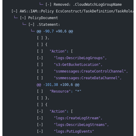
             └─
 [-] Removed: .CloudWatchLogGroupName
[~] AWS::IAM::Policy EcsConstruct/TaskDefinition/TaskRole/
 └─
 [~] PolicyDocument
     └─
 [~] .Statement:
         └─
 @@
 -90,7
 +90,6
 @@
            [ ] },
            [ ] {
            [ ]   
"Action"
:
 [
            [-]     
"logs:DescribeLogGroups"
,
            [ ]     
"s3:GetBucketLocation"
,
            [ ]     
"ssmmessages:CreateControlChannel"
,
            [ ]     
"ssmmessages:CreateDataChannel"
,
            @@
 -101,38
 +100,6
 @@
            [ ]   
"Resource"
:
 "*"
            [ ] },
            [ ] {
            [-]   
"Action"
:
 [
            [-]     
"logs:CreateLogStream"
,
            [-]     
"logs:DescribeLogStreams"
,
            [-]     
"logs:PutLogEvents"