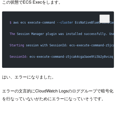
この状態でECS Execをします。
$
 aws
 ecs
 execute-command
 --cluster
 EcsNativeBlueGreenStac
The
 Session
 Manager
 plugin
 was
 installed
 successfully.
 Use
Starting
 session
 with
 SessionId:
 ecs-execute-command-z5jca
SessionId:
 ecs-execute-command-z5jcak4cga3aoe9ti5b2y8vczq
 
はい、エラーになりました。
エラーの文言的にCloudWatch Logsのロググループで暗号化
を行なっていないがためにエラーになっていそうです。