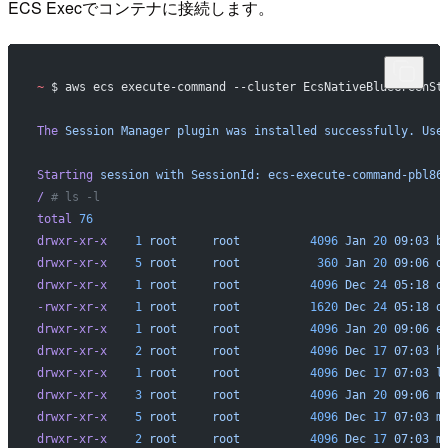
ECS Execでコンテナに接続します。
~
 $ aws ecs execute-command --cluster EcsNativeBlueGreenSt
The
 Session
 Manager
 plugin
 was
 installed
 successfully.
 Use
Starting
 session
 with
 SessionId:
 ecs-execute-command-pbl86
/
 # ls -l 
total
 76
drwxr-xr-x
    1
 root
     root
          4096
 Jan
 20
 09:03
 b
drwxr-xr-x
    5
 root
     root
           360
 Jan
 20
 09:06
 d
drwxr-xr-x
    1
 root
     root
          4096
 Dec
 24
 05:18
 d
-rwxr-xr-x
    1
 root
     root
          1620
 Dec
 24
 05:18
 d
drwxr-xr-x
    1
 root
     root
          4096
 Jan
 20
 09:06
 e
drwxr-xr-x
    2
 root
     root
          4096
 Dec
 17
 07:03
 h
drwxr-xr-x
    1
 root
     root
          4096
 Dec
 17
 07:03
 l
drwxr-xr-x
    3
 root
     root
          4096
 Jan
 20
 09:06
 m
drwxr-xr-x
    5
 root
     root
          4096
 Dec
 17
 07:03
 m
drwxr-xr-x
    2
 root
     root
          4096
 Dec
 17
 07:03
 m