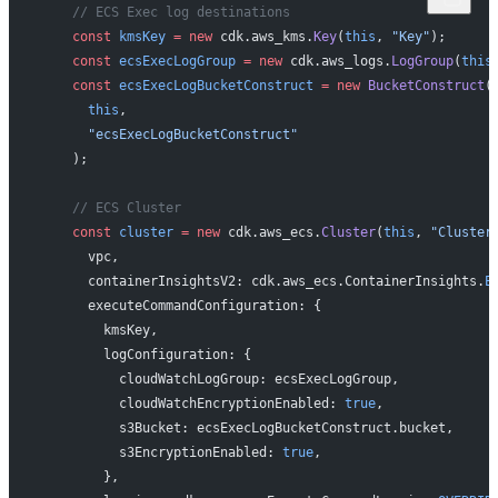
    // ECS Exec log destinations
    const
 kmsKey
 =
 new
 cdk.aws_kms.
Key
(
this
, 
"Key"
);
    const
 ecsExecLogGroup
 =
 new
 cdk.aws_logs.
LogGroup
(
this
    const
 ecsExecLogBucketConstruct
 =
 new
 BucketConstruct
(
      this
,
      "ecsExecLogBucketConstruct"
    );
    // ECS Cluster
    const
 cluster
 =
 new
 cdk.aws_ecs.
Cluster
(
this
, 
"Cluster
      vpc,
      containerInsightsV2: cdk.aws_ecs.ContainerInsights.
E
      executeCommandConfiguration: {
        kmsKey,
        logConfiguration: {
          cloudWatchLogGroup: ecsExecLogGroup,
          cloudWatchEncryptionEnabled: 
true
,
          s3Bucket: ecsExecLogBucketConstruct.bucket,
          s3EncryptionEnabled: 
true
,
        },