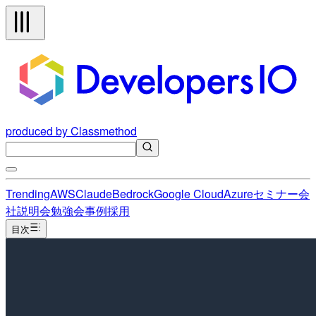
produced by Classmethod
Trending
AWS
Claude
Bedrock
Google Cloud
Azure
セミナー
会
社説明会
勉強会
事例
採用
目次