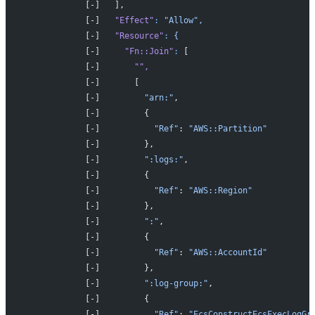
            [-]   ],
            [-]   
"Effect"
:
 "Allow",
            [-]   
"Resource"
:
 {
            [-]     
"Fn::Join"
:
 [
            [-]       
""
,
            [-]       [
            [-]         
"arn:"
,
            [-]         {
            [-]           
"Ref"
: 
"AWS::Partition"
            [-]         },
            [-]         
":logs:"
,
            [-]         {
            [-]           
"Ref"
: 
"AWS::Region"
            [-]         },
            [-]         
":"
,
            [-]         {
            [-]           
"Ref"
: 
"AWS::AccountId"
            [-]         },
            [-]         
":log-group:"
,
            [-]         {
            [-]           
"Ref"
: 
"EcsConstructEcsExecLogGr