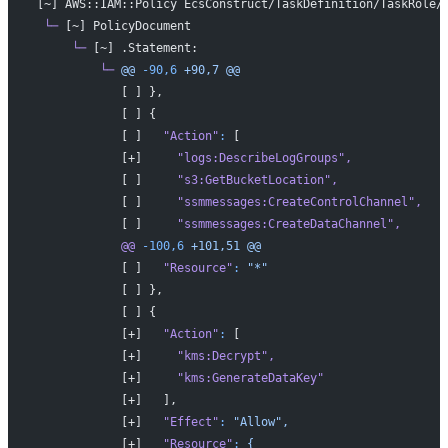
[~] AWS::IAM::Policy EcsConstruct/TaskDefinition/TaskRole/
 └─
 [~] PolicyDocument
     └─
 [~] .Statement:
         └─
 @@
 -90,6
 +90,7
 @@
            [ ] },
            [ ] {
            [ ]   
"Action"
:
 [
            [+]     
"logs:DescribeLogGroups"
,
            [ ]     
"s3:GetBucketLocation"
,
            [ ]     
"ssmmessages:CreateControlChannel"
,
            [ ]     
"ssmmessages:CreateDataChannel"
,
            @@
 -100,6
 +101,51
 @@
            [ ]   
"Resource"
:
 "*"
            [ ] },
            [ ] {
            [+]   
"Action"
:
 [
            [+]     
"kms:Decrypt"
,
            [+]     
"kms:GenerateDataKey"
            [+]   ],
            [+]   
"Effect"
:
 "Allow",
            [+]   
"Resource"
:
 {