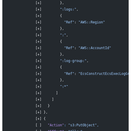
            [+]         },
            [+]         
":logs:"
,
            [+]         {
            [+]           
"Ref"
: 
"AWS::Region"
            [+]         },
            [+]         
":"
,
            [+]         {
            [+]           
"Ref"
: 
"AWS::AccountId"
            [+]         },
            [+]         
":log-group:"
,
            [+]         {
            [+]           
"Ref"
: 
"EcsConstructEcsExecLogGr
            [+]         },
            [+]         
":*"
            [+]       ]
            [+]     ]
            [+]   }
            [+] },
            [+] {
            [ ]   
"Action"
:
 "s3:PutObject",