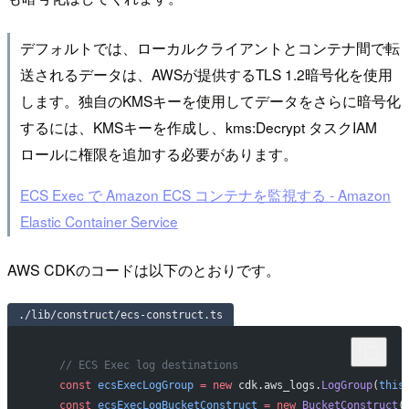
デフォルトでは、ローカルクライアントとコンテナ間で転
送されるデータは、AWSが提供するTLS 1.2暗号化を使用
します。独自のKMSキーを使用してデータをさらに暗号化
するには、KMSキーを作成し、kms:Decrypt タスクIAM
ロールに権限を追加する必要があります。
ECS Exec で Amazon ECS コンテナを監視する - Amazon
Elastic Container Service
AWS CDKのコードは以下のとおりです。
./lib/construct/ecs-construct.ts
    // ECS Exec log destinations
    const
 ecsExecLogGroup
 =
 new
 cdk.aws_logs.
LogGroup
(
this
    const
 ecsExecLogBucketConstruct
 =
 new
 BucketConstruct
(