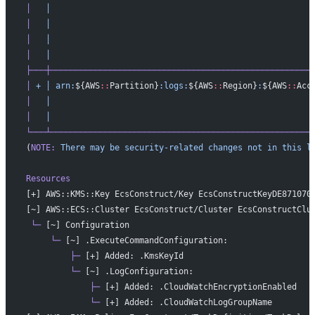
│
   │
                                                     
│
   │
                                                     
│
   │
                                                     
│
   │
                                                     
├───┼─────────────────────────────────────────────────────
│
 +
 │
 arn:
${AWS
::
Partition}
:logs:
${AWS
::
Region}
:
${AWS
::
Acc
│
   │
                                                     
│
   │
                                                     
└───┴─────────────────────────────────────────────────────
(
NOTE:
 There
 may
 be
 security-related
 changes
 not
 in
 this
 l
Resources
[+] AWS::KMS::Key EcsConstruct/Key EcsConstructKeyDE871070
[~] AWS::ECS::Cluster EcsConstruct/Cluster EcsConstructClu
 └─
 [~] Configuration
     └─
 [~] .ExecuteCommandConfiguration:
         ├─
 [+] Added: .KmsKeyId
         └─
 [~] .LogConfiguration:
             ├─
 [+] Added: .CloudWatchEncryptionEnabled
             └─
 [+] Added: .CloudWatchLogGroupName