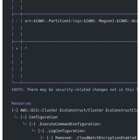
│
   │
                                                     
│
   │
                                                     
├───┼─────────────────────────────────────────────────────
│
 -
 │
 arn:
${AWS
::
Partition}
:logs:
${AWS
::
Region}
:
${AWS
::
Acc
│
   │
                                                     
│
   │
                                                     
├───┼─────────────────────────────────────────────────────
│
 +
 │
 *
                                                   
│
   │
                                                     
│
   │
                                                     
│
   │
                                                     
│
   │
                                                     
└───┴─────────────────────────────────────────────────────
(
NOTE:
 There
 may
 be
 security-related
 changes
 not
 in
 this
 l
Resources
[~] AWS::ECS::Cluster EcsConstruct/Cluster EcsConstructClu
 └─
 [~] Configuration
     └─
 [~] .ExecuteCommandConfiguration:
         └─
 [~] .LogConfiguration:
             ├─
 [-] Removed: .CloudWatchEncryptionEnabled