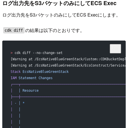
ログ出力先をS3バケットのみにしてECS Exec
ログ出力先をS3バケットのみにしてECS Execにします。
の結果は以下のとおりです。
cdk diff
>
 cdk diff --no-change-set
[Warning at /EcsNativeBlueGreenStack/Custom::CDKBucketDepl
[Warning at /EcsNativeBlueGreenStack/EcsConstruct/Service/
Stack
 EcsNativeBlueGreenStack
IAM
 Statement
 Changes
┌───┬─────────────────────────────────────────────────────
│
   │
 Resource
                                            
├───┼─────────────────────────────────────────────────────
│
 -
 │
 *
                                                   
│
   │
                                                     
│
   │
                                                     
│
   │
                                                     