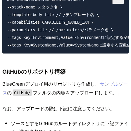
--stack-name スタック名 \

--template-body file://./テンプレート名 \

--capabilities CAPABILITY_NAMED_IAM \

--parameters file://./parameters/パラメータ名 \

--tags Key=Environment,Value=<Environmentに設定する変数
GitHubのリポジトリ構築
BlueGreenデプロイ用のリポジトリを作成し、
サンプルソー
ス
の
フォルダの内容をアップロードします。
GitHub/
なお、アップロードの際は下記に注意してください。
ソースとするGitHubのルートディレクトリに下記ファイ