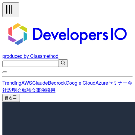
produced by Classmethod
Trending
AWS
Claude
Bedrock
Google Cloud
Azure
セミナー
会
社説明会
勉強会
事例
採用
目次