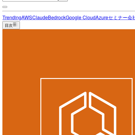
Trending
AWS
Claude
Bedrock
Google Cloud
Azure
セミナー
会
目次