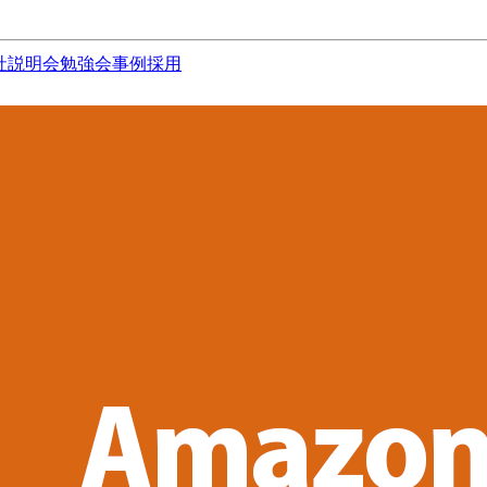
社説明会
勉強会
事例
採用