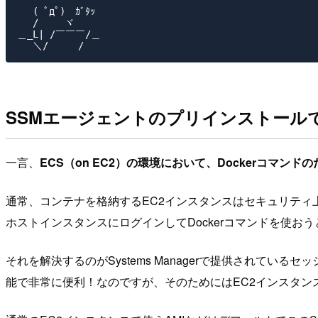
　 ( ﾟдﾟ)　ｶﾞﾀｯ

　 /　　 ヾ

＿_L| /￣￣￣/＿

SSMエージェントのプリインストール
一言、
ECS（on EC2）の環境において、Dockerコマ
通常、コンテナを格納するEC2インスタンスはセキュリテ
ホストインスタンスにログインしてDockerコマンドを使
それを解決するのがSystems Managerで提供されて
能で非常に便利！なのですが、そのためにはEC2インスタン