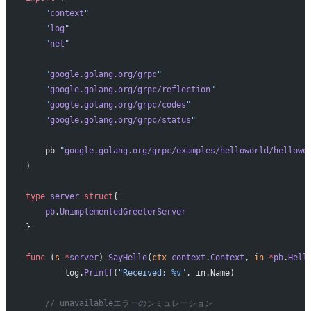
    "
context
"
    "
log
"
    "
net
"
    "
google.golang.org/grpc
"
    "
google.golang.org/grpc/reflection
"
    "
google.golang.org/grpc/codes
"
    "
google.golang.org/grpc/status
"
    pb 
"
google.golang.org/grpc/examples/helloworld/hellowo
)
type
 server
 struct
{
    pb
.
UnimplementedGreeterServer
}
func
 (
s 
*
server
) 
SayHello
(
ctx
 context
.
Context
, 
in
 *
pb
.
Hell
	log.
Printf
(
"Received: 
%v
"
, in.Name)
    // unavailableエラーのシミュレーション