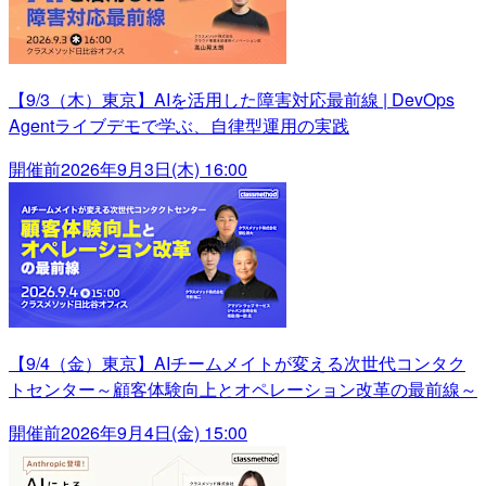
【9/3（木）東京】AIを活用した障害対応最前線 | DevOps
Agentライブデモで学ぶ、自律型運用の実践
開催前
2026年9月3日(木) 16:00
【9/4（金）東京】AIチームメイトが変える次世代コンタク
トセンター～顧客体験向上とオペレーション改革の最前線～
開催前
2026年9月4日(金) 15:00