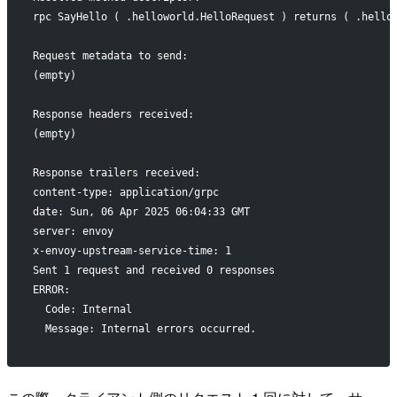
rpc SayHello ( .helloworld.HelloRequest ) returns ( .hello
Request metadata to send:
(empty)
Response headers received:
(empty)
Response trailers received:
content-type: application/grpc
date: Sun, 06 Apr 2025 06:04:33 GMT
server: envoy
x-envoy-upstream-service-time: 1
Sent 1 request and received 0 responses
ERROR:
  Code: Internal
  Message: Internal errors occurred.