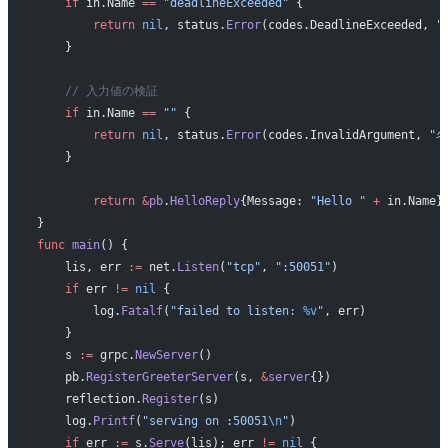
    if
 in.Name 
==
 "deadlineExceeded"
 {
        return
 nil
, status.
Error
(codes.DeadlineExceeded, 
"
    }
    // 入力値の検証
    if
 in.Name 
==
 ""
 {
        return
 nil
, status.
Error
(codes.InvalidArgument, 
"
    }
	return
 &
pb
.
HelloReply
{Message: 
"Hello "
 +
 in.Name}
}
func
 main
() {
    lis, err 
:=
 net.
Listen
(
"tcp"
, 
":50051"
)
    if
 err 
!=
 nil
 {
        log.
Fatalf
(
"failed to listen: 
%v
"
, err)
    }
    s 
:=
 grpc.
NewServer
()
    pb.
RegisterGreeterServer
(s, 
&
server
{})
    reflection.
Register
(s)
    log.
Printf
(
"serving on :50051
\n
"
)
    if
 err 
:=
 s.
Serve
(lis); err 
!=
 nil
 {