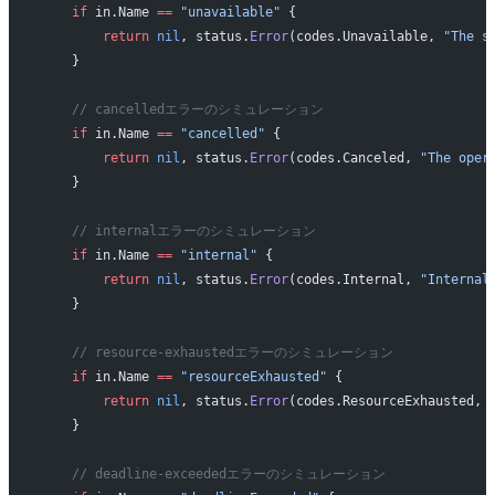
    if
 in.Name 
==
 "unavailable"
 {
        return
 nil
, status.
Error
(codes.Unavailable, 
"The s
    }
    // cancelledエラーのシミュレーション
    if
 in.Name 
==
 "cancelled"
 {
        return
 nil
, status.
Error
(codes.Canceled, 
"The oper
    }
    // internalエラーのシミュレーション
    if
 in.Name 
==
 "internal"
 {
        return
 nil
, status.
Error
(codes.Internal, 
"Internal
    }
    // resource-exhaustedエラーのシミュレーション
    if
 in.Name 
==
 "resourceExhausted"
 {
        return
 nil
, status.
Error
(codes.ResourceExhausted, 
    }
    // deadline-exceededエラーのシミュレーション