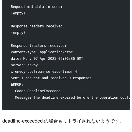
Request metadata to send:
(empty)
Response headers received:
(empty)
Response trailers received:
content-type: application/grpc
date: Mon, 07 Apr 2025 02:06:36 GMT
server: envoy
x-envoy-upstream-service-time: 4
Sent 1 request and received 0 responses
ERROR:
  Code: DeadlineExceeded
  Message: The deadline expired before the operation could
deadline-exceeded の場合もリトライされないようです。