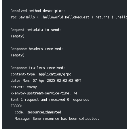
Resolved method descriptor:
rpc SayHello ( .helloworld.HelloRequest ) returns ( .hello
Request metadata to send:
(empty)
Response headers received:
(empty)
Response trailers received:
content-type: application/grpc
date: Mon, 07 Apr 2025 02:02:02 GMT
server: envoy
x-envoy-upstream-service-time: 74
Sent 1 request and received 0 responses
ERROR:
  Code: ResourceExhausted
  Message: Some resource has been exhausted.