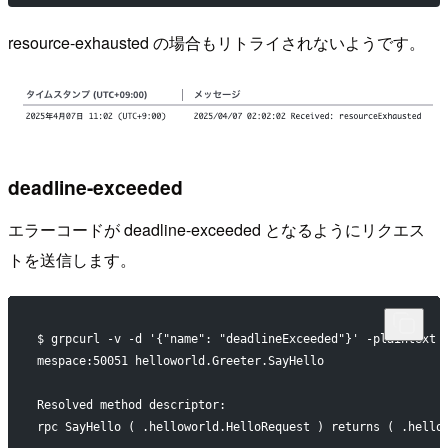
resource-exhausted の場合もリトライされないようです。
deadline-exceeded
エラーコードが deadline-exceeded となるようにリクエス
トを送信します。
$ grpcurl -v -d '{"name": "deadlineExceeded"}' -plaintext 
mespace:50051 helloworld.Greeter.SayHello
Resolved method descriptor:
rpc SayHello ( .helloworld.HelloRequest ) returns ( .hello