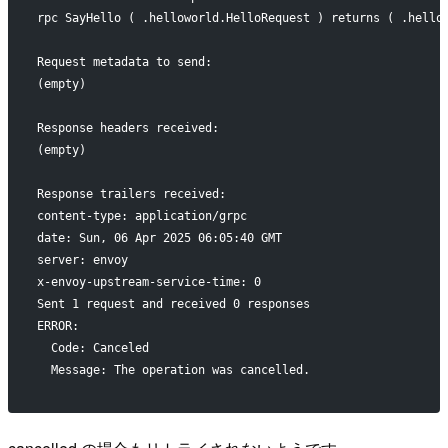
rpc SayHello ( .helloworld.HelloRequest ) returns ( .hello
Request metadata to send:
(empty)
Response headers received:
(empty)
Response trailers received:
content-type: application/grpc
date: Sun, 06 Apr 2025 06:05:40 GMT
server: envoy
x-envoy-upstream-service-time: 0
Sent 1 request and received 0 responses
ERROR:
  Code: Canceled
  Message: The operation was cancelled.