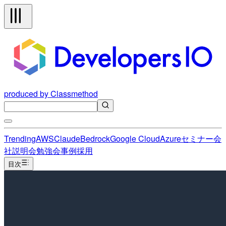
produced by Classmethod
Trending
AWS
Claude
Bedrock
Google Cloud
Azure
セミナー
会
社説明会
勉強会
事例
採用
目次