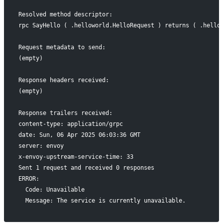
Resolved method descriptor:
rpc SayHello ( .helloworld.HelloRequest ) returns ( .hello
Request metadata to send:
(empty)
Response headers received:
(empty)
Response trailers received:
content-type: application/grpc
date: Sun, 06 Apr 2025 06:03:36 GMT
server: envoy
x-envoy-upstream-service-time: 33
Sent 1 request and received 0 responses
ERROR:
  Code: Unavailable
  Message: The service is currently unavailable.