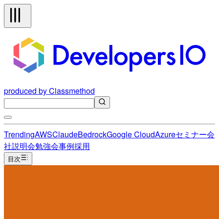
produced by Classmethod
Trending
AWS
Claude
Bedrock
Google Cloud
Azure
セミナー
会
社説明会
勉強会
事例
採用
目次