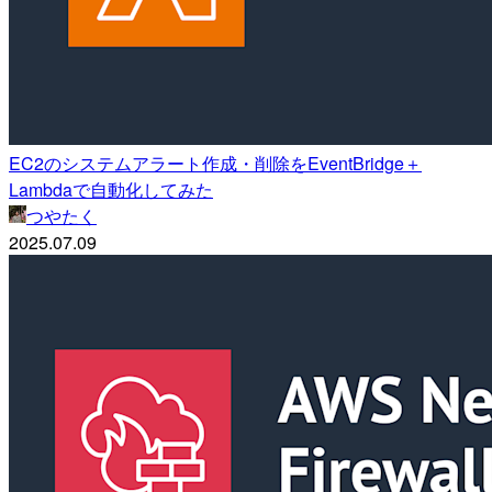
EC2のシステムアラート作成・削除をEventBridge＋
Lambdaで自動化してみた
つやたく
2025.07.09