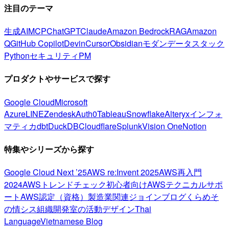
注目のテーマ
生成AI
MCP
ChatGPT
Claude
Amazon Bedrock
RAG
Amazon
Q
GitHub Copilot
Devin
Cursor
Obsidian
モダンデータスタック
Python
セキュリティ
PM
プロダクトやサービスで探す
Google Cloud
Microsoft
Azure
LINE
Zendesk
Auth0
Tableau
Snowflake
Alteryx
インフォ
マティカ
dbt
DuckDB
Cloudflare
Splunk
Vision One
Notion
特集やシリーズから探す
Google Cloud Next ’25
AWS re:Invent 2025
AWS再入門
2024
AWSトレンドチェック
初心者向け
AWSテクニカルサポ
ート
AWS認定（資格）
製造業関連
ジョインブログ
くらめそ
の情シス
組織開発室の活動
デザイン
Thai
Language
Vietnamese Blog