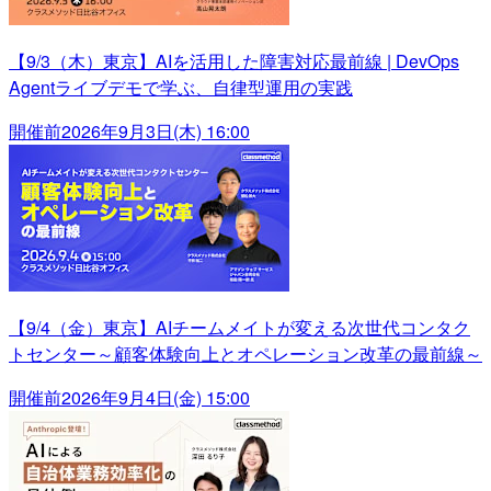
【9/3（木）東京】AIを活用した障害対応最前線 | DevOps
Agentライブデモで学ぶ、自律型運用の実践
開催前
2026年9月3日(木) 16:00
【9/4（金）東京】AIチームメイトが変える次世代コンタク
トセンター～顧客体験向上とオペレーション改革の最前線～
開催前
2026年9月4日(金) 15:00