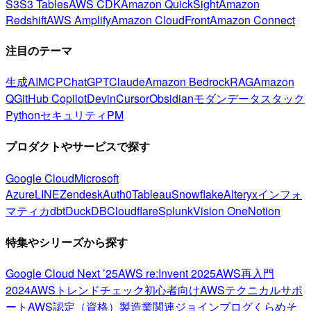
S3
S3 Tables
AWS CDK
Amazon QuickSight
Amazon
Redshift
AWS Amplify
Amazon CloudFront
Amazon Connect
注目のテーマ
生成AI
MCP
ChatGPT
Claude
Amazon Bedrock
RAG
Amazon
Q
GitHub Copilot
Devin
Cursor
Obsidian
モダンデータスタック
Python
セキュリティ
PM
プロダクトやサービスで探す
Google Cloud
Microsoft
Azure
LINE
Zendesk
Auth0
Tableau
Snowflake
Alteryx
インフォ
マティカ
dbt
DuckDB
Cloudflare
Splunk
Vision One
Notion
特集やシリーズから探す
Google Cloud Next ’25
AWS re:Invent 2025
AWS再入門
2024
AWSトレンドチェック
初心者向け
AWSテクニカルサポ
ート
AWS認定（資格）
製造業関連
ジョインブログ
くらめそ