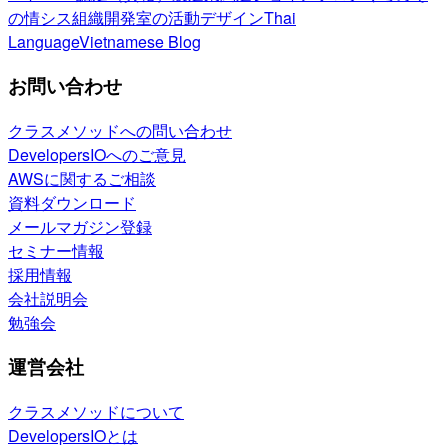
の情シス
組織開発室の活動
デザイン
Thai
Language
Vietnamese Blog
お問い合わせ
クラスメソッドへの問い合わせ
DevelopersIOへのご意見
AWSに関するご相談
資料ダウンロード
メールマガジン登録
セミナー情報
採用情報
会社説明会
勉強会
運営会社
クラスメソッドについて
DevelopersIOとは