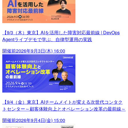
【9/3（木）東京】AIを活用した障害対応最前線 | DevOps
Agentライブデモで学ぶ、自律型運用の実践
開催前
2026年9月3日(木) 16:00
【9/4（金）東京】AIチームメイトが変える次世代コンタク
トセンター～顧客体験向上とオペレーション改革の最前線～
開催前
2026年9月4日(金) 15:00