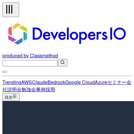
produced by Classmethod
Trending
AWS
Claude
Bedrock
Google Cloud
Azure
セミナー
会
社説明会
勉強会
事例
採用
目次