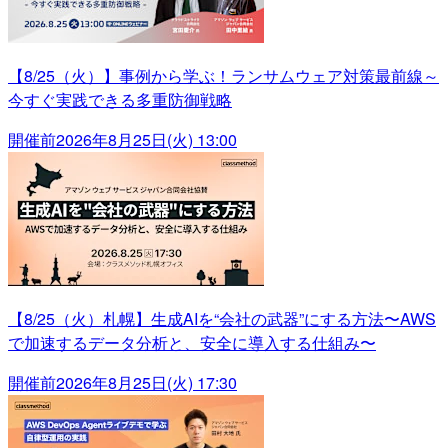
【8/25（火）】事例から学ぶ！ランサムウェア対策最前線～
今すぐ実践できる多重防御戦略
開催前
2026年8月25日(火) 13:00
【8/25（火）札幌】生成AIを“会社の武器”にする方法〜AWS
で加速するデータ分析と、安全に導入する仕組み〜
開催前
2026年8月25日(火) 17:30