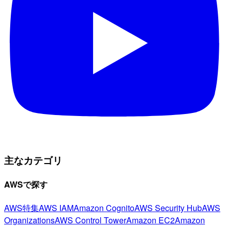
主なカテゴリ
AWSで探す
AWS特集
AWS IAM
Amazon Cognito
AWS Security Hub
AWS
Organizations
AWS Control Tower
Amazon EC2
Amazon