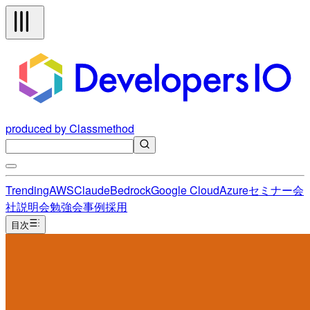
produced by Classmethod
Trending
AWS
Claude
Bedrock
Google Cloud
Azure
セミナー
会
社説明会
勉強会
事例
採用
目次