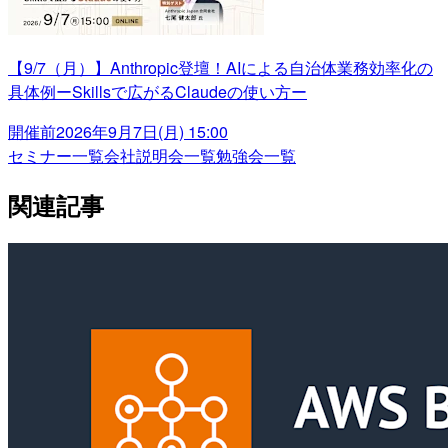
【9/7（月）】Anthropic登壇！AIによる自治体業務効率化の
具体例ーSkillsで広がるClaudeの使い方ー
開催前
2026年9月7日(月) 15:00
セミナー一覧
会社説明会一覧
勉強会一覧
関連記事