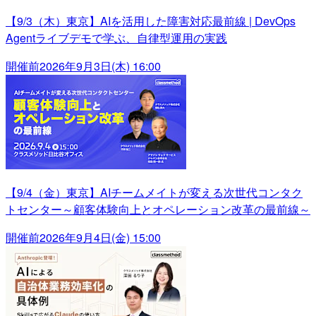
【9/3（木）東京】AIを活用した障害対応最前線 | DevOps
Agentライブデモで学ぶ、自律型運用の実践
開催前
2026年9月3日(木) 16:00
【9/4（金）東京】AIチームメイトが変える次世代コンタク
トセンター～顧客体験向上とオペレーション改革の最前線～
開催前
2026年9月4日(金) 15:00