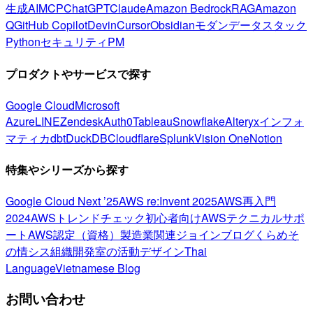
生成AI
MCP
ChatGPT
Claude
Amazon Bedrock
RAG
Amazon
Q
GitHub Copilot
Devin
Cursor
Obsidian
モダンデータスタック
Python
セキュリティ
PM
プロダクトやサービスで探す
Google Cloud
Microsoft
Azure
LINE
Zendesk
Auth0
Tableau
Snowflake
Alteryx
インフォ
マティカ
dbt
DuckDB
Cloudflare
Splunk
Vision One
Notion
特集やシリーズから探す
Google Cloud Next ’25
AWS re:Invent 2025
AWS再入門
2024
AWSトレンドチェック
初心者向け
AWSテクニカルサポ
ート
AWS認定（資格）
製造業関連
ジョインブログ
くらめそ
の情シス
組織開発室の活動
デザイン
Thai
Language
Vietnamese Blog
お問い合わせ