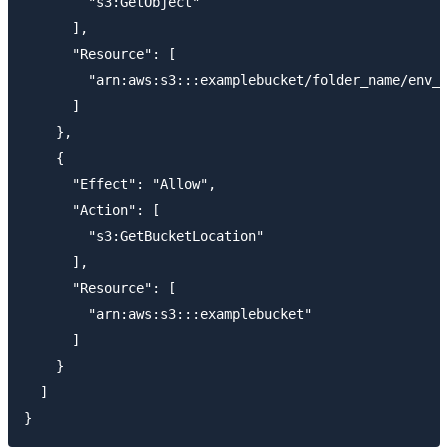
        "s3:GetObject"

      ],

      "Resource": [

        "arn:aws:s3:::examplebucket/folder_name/env_f
      ]

    },

    {

      "Effect": "Allow",

      "Action": [

        "s3:GetBucketLocation"

      ],

      "Resource": [

        "arn:aws:s3:::examplebucket"

      ]

    }

  ]
