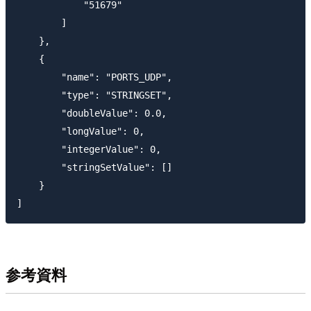
            "51679"

        ]

    },

    {

        "name": "PORTS_UDP",

        "type": "STRINGSET",

        "doubleValue": 0.0,

        "longValue": 0,

        "integerValue": 0,

        "stringSetValue": []

    }

参考資料