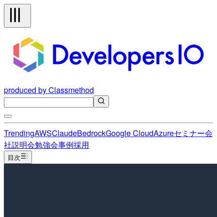
produced by Classmethod
Trending
AWS
Claude
Bedrock
Google Cloud
Azure
セミナー
会
社説明会
勉強会
事例
採用
目次