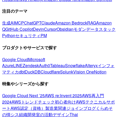
注目のテーマ
生成AI
MCP
ChatGPT
Claude
Amazon Bedrock
RAG
Amazon
Q
GitHub Copilot
Devin
Cursor
Obsidian
モダンデータスタック
Python
セキュリティ
PM
プロダクトやサービスで探す
Google Cloud
Microsoft
Azure
LINE
Zendesk
Auth0
Tableau
Snowflake
Alteryx
インフォ
マティカ
dbt
DuckDB
Cloudflare
Splunk
Vision One
Notion
特集やシリーズから探す
Google Cloud Next ’25
AWS re:Invent 2025
AWS再入門
2024
AWSトレンドチェック
初心者向け
AWSテクニカルサポ
ート
AWS認定（資格）
製造業関連
ジョインブログ
くらめそ
の情シス
組織開発室の活動
デザイン
Thai