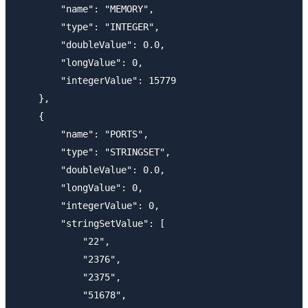
        "name": "MEMORY",

        "type": "INTEGER",

        "doubleValue": 0.0,

        "longValue": 0,

        "integerValue": 15779

    },

    {

        "name": "PORTS",

        "type": "STRINGSET",

        "doubleValue": 0.0,

        "longValue": 0,

        "integerValue": 0,

        "stringSetValue": [

            "22",

            "2376",

            "2375",

            "51678",
