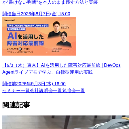
か"書けない判断"を本人のまま残す方法と実装
開催当日
2026年8月7日(金) 15:00
【9/3（木）東京】AIを活用した障害対応最前線 | DevOps
Agentライブデモで学ぶ、自律型運用の実践
開催前
2026年9月3日(木) 16:00
セミナー一覧
会社説明会一覧
勉強会一覧
関連記事