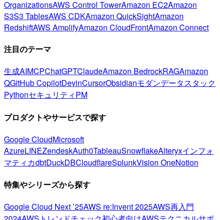
Organizations
AWS Control Tower
Amazon EC2
Amazon
S3
S3 Tables
AWS CDK
Amazon QuickSight
Amazon
Redshift
AWS Amplify
Amazon CloudFront
Amazon Connect
注目のテーマ
生成AI
MCP
ChatGPT
Claude
Amazon Bedrock
RAG
Amazon
Q
GitHub Copilot
Devin
Cursor
Obsidian
モダンデータスタック
Python
セキュリティ
PM
プロダクトやサービスで探す
Google Cloud
Microsoft
Azure
LINE
Zendesk
Auth0
Tableau
Snowflake
Alteryx
インフォ
マティカ
dbt
DuckDB
Cloudflare
Splunk
Vision One
Notion
特集やシリーズから探す
Google Cloud Next ’25
AWS re:Invent 2025
AWS再入門
2024
AWSトレンドチェック
初心者向け
AWSテクニカルサポ