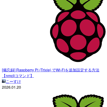
[備忘録] Raspberry Pi (Trixie) でWi-Fiを追加設定する方法
【nmcliコマンド】
こーすけ
2026.01.20