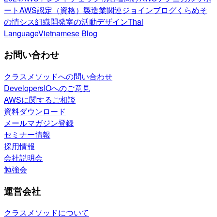
ート
AWS認定（資格）
製造業関連
ジョインブログ
くらめそ
の情シス
組織開発室の活動
デザイン
Thai
Language
Vietnamese Blog
お問い合わせ
クラスメソッドへの問い合わせ
DevelopersIOへのご意見
AWSに関するご相談
資料ダウンロード
メールマガジン登録
セミナー情報
採用情報
会社説明会
勉強会
運営会社
クラスメソッドについて