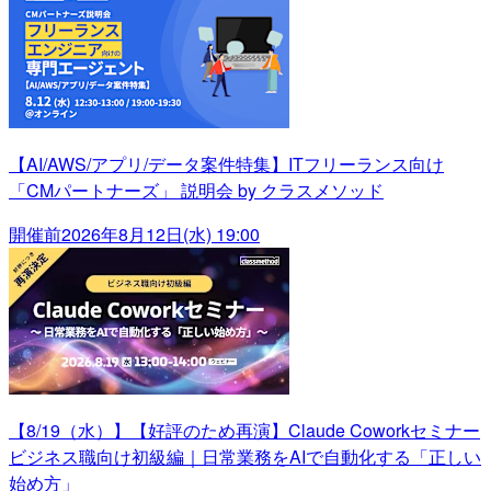
【AI/AWS/アプリ/データ案件特集】ITフリーランス向け
「CMパートナーズ」 説明会 by クラスメソッド
開催前
2026年8月12日(水) 19:00
【8/19（水）】【好評のため再演】Claude Coworkセミナー
ビジネス職向け初級編｜日常業務をAIで自動化する「正しい
始め方」