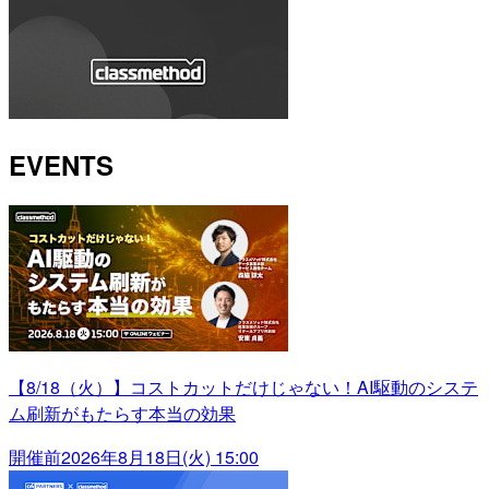
EVENTS
【8/18（火）】コストカットだけじゃない！AI駆動のシステ
ム刷新がもたらす本当の効果
開催前
2026年8月18日(火) 15:00