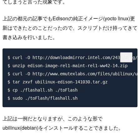
てしまうと言った現象です。
上記の都元の記事でもEdisonの純正イメージ(yocto linux)更
新はできたとのことだったので、スクリプトだけ持ってきて
書き込みを行いました。
$ curl -O http://downloadmirror.intel.com/24389/eng/e
$ unzip edison-image-rel1-maint-rel1-ww42-14.zip

$ curl -O http://www.emutexlabs.com/files/ubilinux/ub
$ tar zxvf ubilinux-edison-141030.tar.gz

$ cp ./flashall.sh ./toFlash

上記は一例だとなりますが、このような形で
ubilinux(debian)をインストールすることできました。