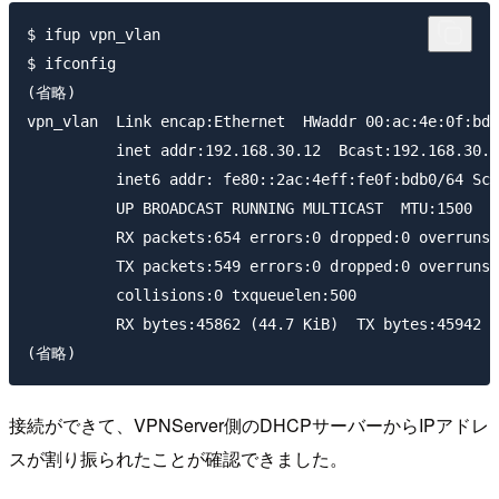
$ ifup vpn_vlan

$ ifconfig

(省略)

vpn_vlan  Link encap:Ethernet  HWaddr 00:ac:4e:0f:bd:
          inet addr:192.168.30.12  Bcast:192.168.30.2
          inet6 addr: fe80::2ac:4eff:fe0f:bdb0/64 Sco
          UP BROADCAST RUNNING MULTICAST  MTU:1500  M
          RX packets:654 errors:0 dropped:0 overruns:
          TX packets:549 errors:0 dropped:0 overruns:
          collisions:0 txqueuelen:500

          RX bytes:45862 (44.7 KiB)  TX bytes:45942 (
接続ができて、VPNServer側のDHCPサーバーからIPアドレ
スが割り振られたことが確認できました。