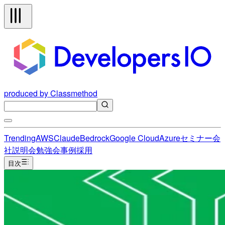
produced by Classmethod
Trending
AWS
Claude
Bedrock
Google Cloud
Azure
セミナー
会
社説明会
勉強会
事例
採用
目次