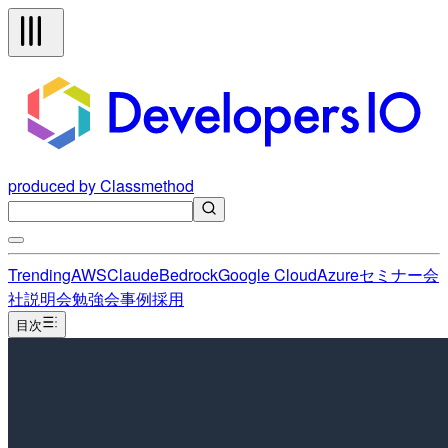
produced by Classmethod
Trending
AWS
Claude
Bedrock
Google Cloud
Azure
セミナー
会
社説明会
勉強会
事例
採用
目次