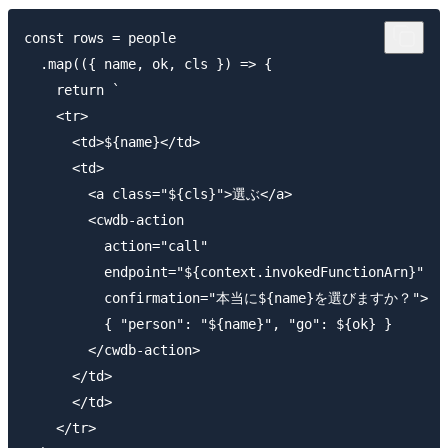
const rows = people

  .map(({ name, ok, cls }) => {

    return `

    <tr>

      <td>${name}</td>

      <td>

        <a class="${cls}">選ぶ</a>

        <cwdb-action

          action="call"

          endpoint="${context.invokedFunctionArn}" 

          confirmation="本当に${name}を選びますか？">

          { "person": "${name}", "go": ${ok} }

        </cwdb-action>

      </td>

      </td>

    </tr>
