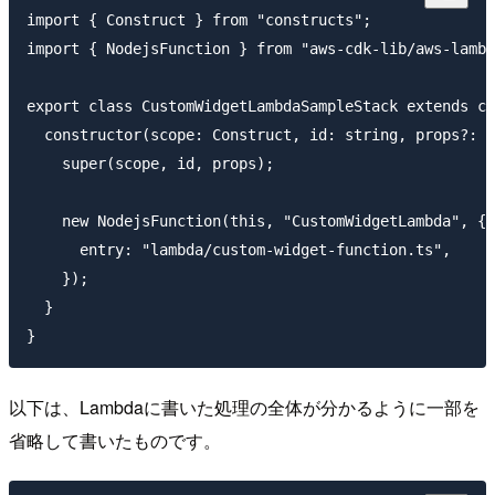
import { Construct } from "constructs";

import { NodejsFunction } from "aws-cdk-lib/aws-lambd
export class CustomWidgetLambdaSampleStack extends cd
  constructor(scope: Construct, id: string, props?: c
    super(scope, id, props);

    new NodejsFunction(this, "CustomWidgetLambda", {

      entry: "lambda/custom-widget-function.ts",

    });

  }

以下は、Lambdaに書いた処理の全体が分かるように一部を
省略して書いたものです。