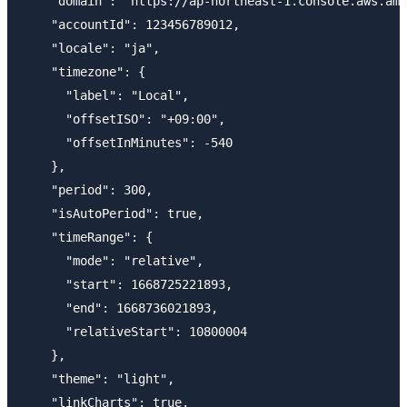
    "domain": "https://ap-northeast-1.console.aws.ama
    "accountId": 123456789012,

    "locale": "ja",

    "timezone": {

      "label": "Local",

      "offsetISO": "+09:00",

      "offsetInMinutes": -540

    },

    "period": 300,

    "isAutoPeriod": true,

    "timeRange": {

      "mode": "relative",

      "start": 1668725221893,

      "end": 1668736021893,

      "relativeStart": 10800004

    },

    "theme": "light",

    "linkCharts": true,
