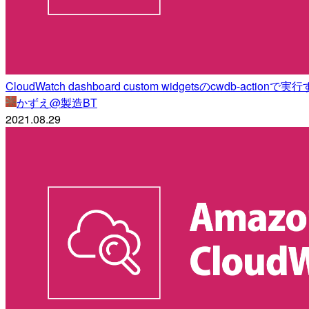
CloudWatch dashboard custom widgetsのcwdb
かずえ@製造BT
2021.08.29