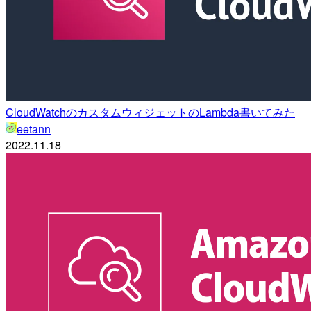
CloudWatchのカスタムウィジェットのLambda書いてみた
eetann
2022.11.18