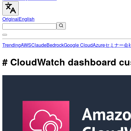
Original
English
Trending
AWS
Claude
Bedrock
Google Cloud
Azure
セミナー
会
# CloudWatch dashboard 