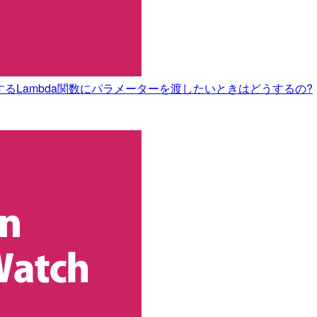
-actionで実行するLambda関数にパラメーターを渡したいときはどうするの?