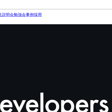
社説明会
勉強会
事例
採用