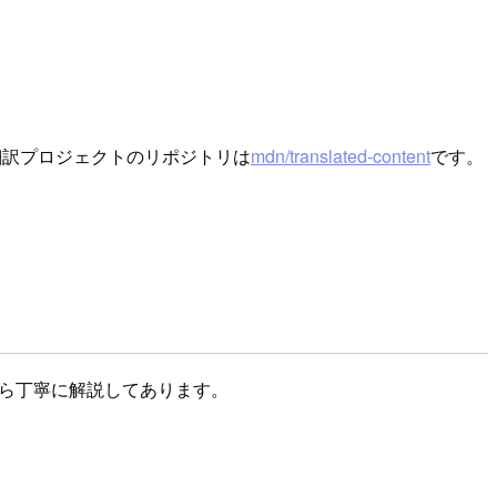
翻訳プロジェクトのリポジトリは
mdn/translated-content
です。
から丁寧に解説してあります。