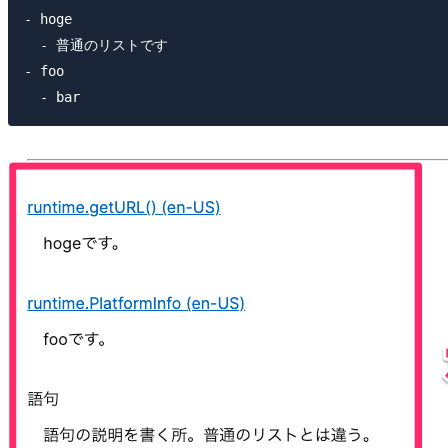
- hoge

  - 普通のリストです

- foo
