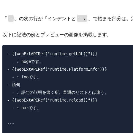
「
」の次の行が「インデントと
」で始まる部分は、
-
- :
以下に記法の例とプレビューの画像を掲載します。
- {{WebExtAPIRef("runtime.getURL()")}}

  - : hogeです。

- {{WebExtAPIRef("runtime.PlatformInfo")}}

  - : fooです。

- 語句

  - : 語句の説明を書く所。普通のリストとは違う。

- {{WebExtAPIRef("runtime.reload()")}}

  - : barです。

---
