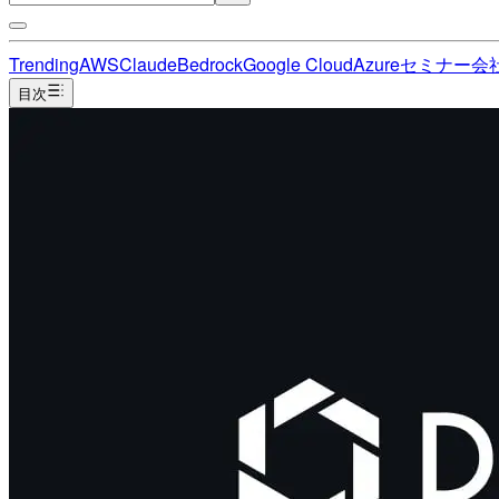
Trending
AWS
Claude
Bedrock
Google Cloud
Azure
セミナー
会
目次