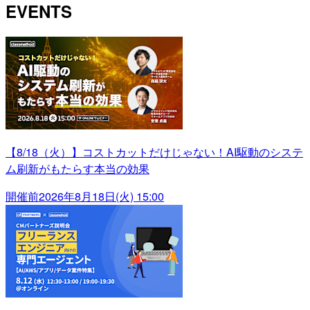
EVENTS
【8/18（火）】コストカットだけじゃない！AI駆動のシステ
ム刷新がもたらす本当の効果
開催前
2026年8月18日(火) 15:00