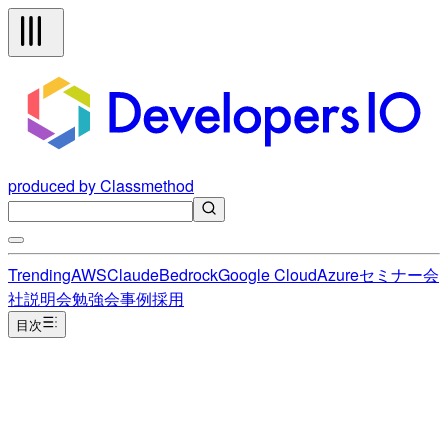
produced by Classmethod
Trending
AWS
Claude
Bedrock
Google Cloud
Azure
セミナー
会
社説明会
勉強会
事例
採用
目次