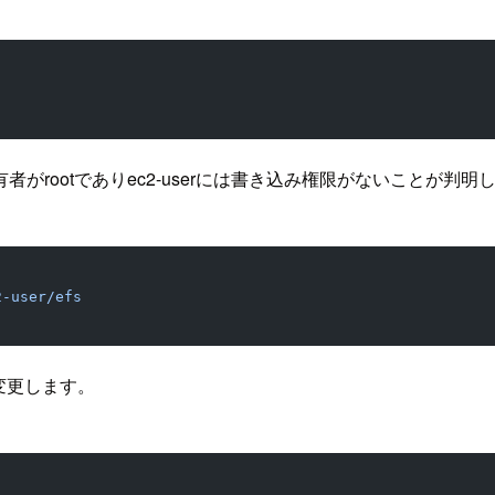
rootでありec2-userには書き込み権限がないことが判明
2-user/efs
に変更します。