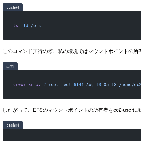
bash例
ls
 -ld
 /efs
このコマンド実行の際、私の環境ではマウントポイントの所有者が
出力
drwxr-xr-x.
 2
 root
 root
 6144
 Aug
 13
 05:18
 /home/ec
したがって、EFSのマウントポイントの所有者をec2-user
bash例