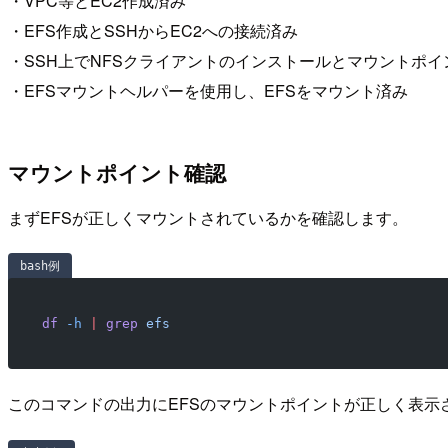
・VPC等とEC2作成済み
・EFS作成とSSHからEC2への接続済み
・SSH上でNFSクライアントのインストールとマウントポイ
・EFSマウントヘルパーを使用し、EFSをマウント済み
マウントポイント確認
まずEFSが正しくマウントされているかを確認します。
bash例
df
 -h
 |
 grep
 efs
このコマンドの出力にEFSのマウントポイントが正しく表示