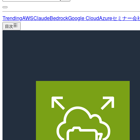
Trending
AWS
Claude
Bedrock
Google Cloud
Azure
セミナー
会
目次