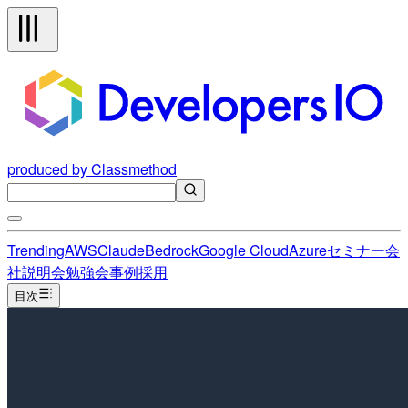
produced by Classmethod
Trending
AWS
Claude
Bedrock
Google Cloud
Azure
セミナー
会
社説明会
勉強会
事例
採用
目次