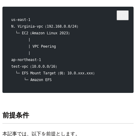
us-east-1
N. Virginia-vpc（192.168.0.0/24）
  └─ EC2（Amazon Linux 2023）
        |
        | VPC Peering
        |
ap-northeast-1
test-vpc（10.0.0.0/16）
  └─ EFS Mount Target（例: 10.0.xxx.xxx）
      └─ Amazon EFS
前提条件
本記事では、以下を前提とします。