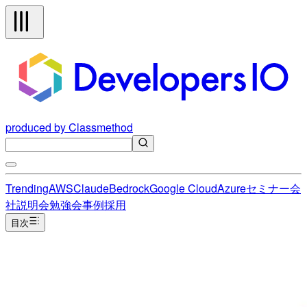
produced by Classmethod
Trending
AWS
Claude
Bedrock
Google Cloud
Azure
セミナー
会
社説明会
勉強会
事例
採用
目次