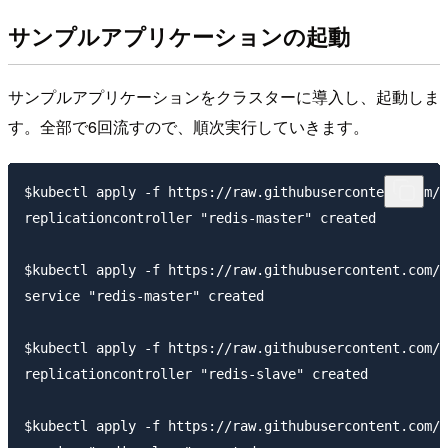
サンプルアプリケーションの起動
サンプルアプリケーションをクラスターに導入し、起動しま
す。全部で6回流すので、順次実行していきます。
$kubectl apply -f https://raw.githubusercontent.com/k
replicationcontroller "redis-master" created

$kubectl apply -f https://raw.githubusercontent.com/k
service "redis-master" created

$kubectl apply -f https://raw.githubusercontent.com/k
replicationcontroller "redis-slave" created

$kubectl apply -f https://raw.githubusercontent.com/k