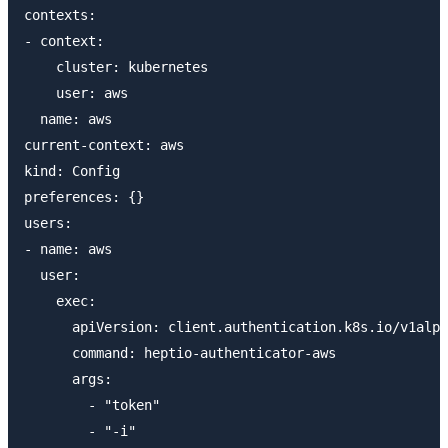
contexts:

- context:

    cluster: kubernetes

    user: aws

  name: aws

current-context: aws

kind: Config

preferences: {}

users:

- name: aws

  user:

    exec:

      apiVersion: client.authentication.k8s.io/v1alph
      command: heptio-authenticator-aws

      args:

        - "token"

        - "-i"
