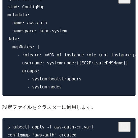
kind: ConfigMap

metadata:

  name: aws-auth

  namespace: kube-system

data:

  mapRoles: |

    - rolearn: <ARN of instance role (not instance pr
      username: system:node:{{EC2PrivateDNSName}}

      groups:

        - system:bootstrappers

設定ファイルをクラスターに適用します。
$ kubectl apply -f aws-auth-cm.yaml
