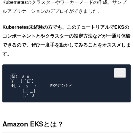
Kubernetesのクラスターやワーカーノードの作成、サンプ
ルアプリケーションのデプロイができました。
Kubernetes未経験の方でも、このチュートリアルでEKSの
コンポーネントとやクラスターの設定方法などが一通り体験
できるので、ぜひ一度手を動かしてみることをオススメしま
す。
　__

（祭） ∧ ∧

　Y　 ( ﾟДﾟ)

　Φ[_ｿ__ｙ_l〉     EKSﾀﾞﾜｯｼｮｲ

　　　 |_|＿|

Amazon EKSとは？