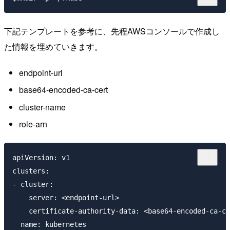
下記テンプレートを参考に、先程AWSコンソールで作成し
た情報を埋めていきます。
endpoint-url
base64-encoded-ca-cert
cluster-name
role-arn
apiVersion: v1

clusters:

- cluster:

    server: <endpoint-url>

    certificate-authority-data: <base64-encoded-ca-ce
  name: kubernetes
