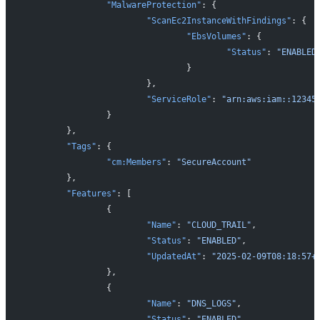
		"MalwareProtection"
: {
			"ScanEc2InstanceWithFindings"
: {
				"EbsVolumes"
: {
					"Status"
: 
"ENABLED
				}
			},
			"ServiceRole"
: 
"arn:aws:iam::12345
		}
	},
	"Tags"
: {
		"cm:Members"
: 
"SecureAccount"
	},
	"Features"
: [
		{
			"Name"
: 
"CLOUD_TRAIL"
,
			"Status"
: 
"ENABLED"
,
			"UpdatedAt"
: 
"2025-02-09T08:18:57+
		},
		{
			"Name"
: 
"DNS_LOGS"
,
			"Status"
: 
"ENABLED"
,