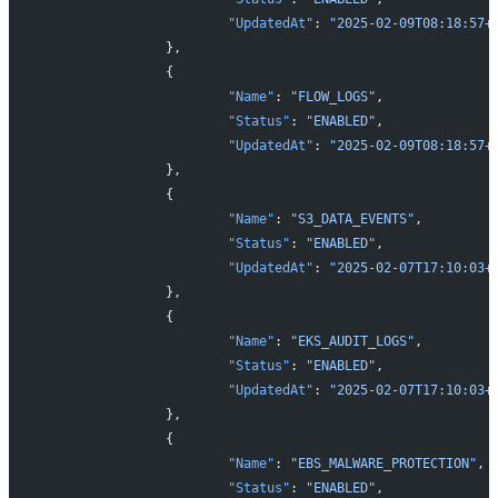
			"UpdatedAt"
: 
"2025-02-09T08:18:57+
		},
		{
			"Name"
: 
"FLOW_LOGS"
,
			"Status"
: 
"ENABLED"
,
			"UpdatedAt"
: 
"2025-02-09T08:18:57+
		},
		{
			"Name"
: 
"S3_DATA_EVENTS"
,
			"Status"
: 
"ENABLED"
,
			"UpdatedAt"
: 
"2025-02-07T17:10:03+
		},
		{
			"Name"
: 
"EKS_AUDIT_LOGS"
,
			"Status"
: 
"ENABLED"
,
			"UpdatedAt"
: 
"2025-02-07T17:10:03+
		},
		{
			"Name"
: 
"EBS_MALWARE_PROTECTION"
,
			"Status"
: 
"ENABLED"
,