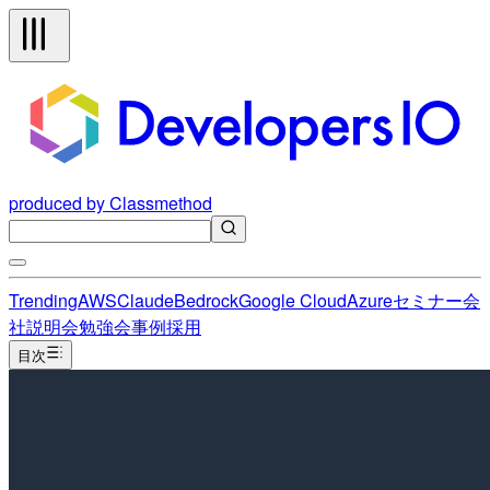
produced by Classmethod
Trending
AWS
Claude
Bedrock
Google Cloud
Azure
セミナー
会
社説明会
勉強会
事例
採用
目次