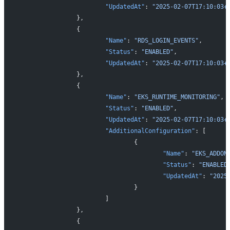
			"UpdatedAt"
: 
"2025-02-07T17:10:03+
		},
		{
			"Name"
: 
"RDS_LOGIN_EVENTS"
,
			"Status"
: 
"ENABLED"
,
			"UpdatedAt"
: 
"2025-02-07T17:10:03+
		},
		{
			"Name"
: 
"EKS_RUNTIME_MONITORING"
,
			"Status"
: 
"ENABLED"
,
			"UpdatedAt"
: 
"2025-02-07T17:10:03+
			"AdditionalConfiguration"
: [
				{
					"Name"
: 
"EKS_ADDON
					"Status"
: 
"ENABLED
					"UpdatedAt"
: 
"2025
				}
			]
		},
		{