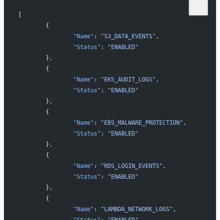
[
	{
		"Name"
: 
"S3_DATA_EVENTS"
,
		"Status"
: 
"ENABLED"
	},
	{
		"Name"
: 
"EKS_AUDIT_LOGS"
,
		"Status"
: 
"ENABLED"
	},
	{
		"Name"
: 
"EBS_MALWARE_PROTECTION"
,
		"Status"
: 
"ENABLED"
	},
	{
		"Name"
: 
"RDS_LOGIN_EVENTS"
,
		"Status"
: 
"ENABLED"
	},
	{
		"Name"
: 
"LAMBDA_NETWORK_LOGS"
,
		"Status"
: 
"ENABLED"