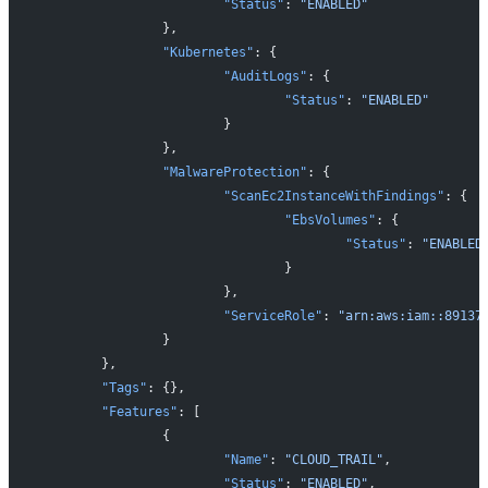
			"Status"
: 
"ENABLED"
		},
		"Kubernetes"
: {
			"AuditLogs"
: {
				"Status"
: 
"ENABLED"
			}
		},
		"MalwareProtection"
: {
			"ScanEc2InstanceWithFindings"
: {
				"EbsVolumes"
: {
					"Status"
: 
"ENABLED
				}
			},
			"ServiceRole"
: 
"arn:aws:iam::89137
		}
	},
	"Tags"
: {},
	"Features"
: [
		{
			"Name"
: 
"CLOUD_TRAIL"
,
			"Status"
: 
"ENABLED"
,