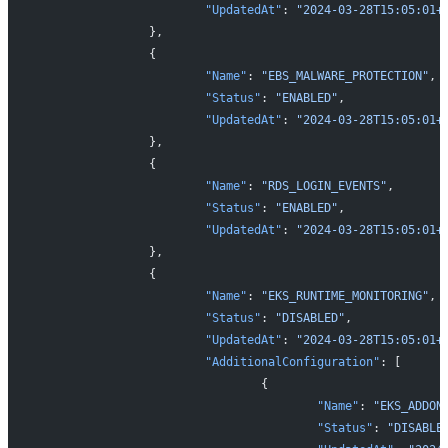
			"UpdatedAt"
: 
"2024-03-28T15:05:01+
		},
		{
			"Name"
: 
"EBS_MALWARE_PROTECTION"
,
			"Status"
: 
"ENABLED"
,
			"UpdatedAt"
: 
"2024-03-28T15:05:01+
		},
		{
			"Name"
: 
"RDS_LOGIN_EVENTS"
,
			"Status"
: 
"ENABLED"
,
			"UpdatedAt"
: 
"2024-03-28T15:05:01+
		},
		{
			"Name"
: 
"EKS_RUNTIME_MONITORING"
,
			"Status"
: 
"DISABLED"
,
			"UpdatedAt"
: 
"2024-03-28T15:05:01+
			"AdditionalConfiguration"
: [
				{
					"Name"
: 
"EKS_ADDON
					"Status"
: 
"DISABLE