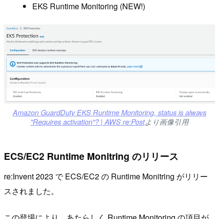
EKS Runtime Monitoring (NEW!)
Amazon GuardDuty EKS Runtime Monitoring, status is always
"Requires activation"? | AWS re:Post
より画像引用
ECS/EC2 Runtime Monitring のリリース
re:Invent 2023 で ECS/EC2 の Runtime Monitring がリリー
スされました。
この登場により、あたらしく Runtime Monitoring の項目が