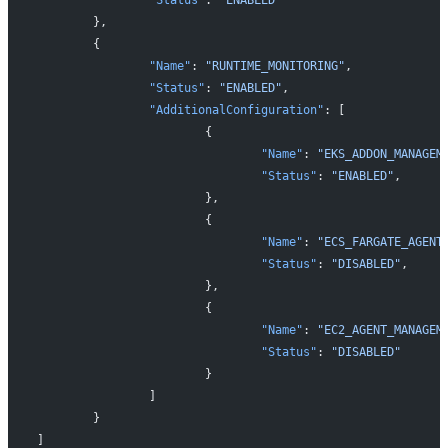
	},
	{
		"Name"
: 
"RUNTIME_MONITORING"
,
		"Status"
: 
"ENABLED"
,
		"AdditionalConfiguration"
: [
			{
				"Name"
: 
"EKS_ADDON_MANAGEM
				"Status"
: 
"ENABLED"
,
			},
			{
				"Name"
: 
"ECS_FARGATE_AGENT
				"Status"
: 
"DISABLED"
,
			},
			{
				"Name"
: 
"EC2_AGENT_MANAGEM
				"Status"
: 
"DISABLED"
			}
		]
	}
]