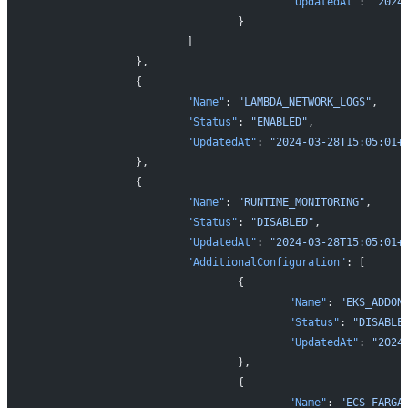
					"UpdatedAt"
: 
"2024
				}
			]
		},
		{
			"Name"
: 
"LAMBDA_NETWORK_LOGS"
,
			"Status"
: 
"ENABLED"
,
			"UpdatedAt"
: 
"2024-03-28T15:05:01+
		},
		{
			"Name"
: 
"RUNTIME_MONITORING"
,
			"Status"
: 
"DISABLED"
,
			"UpdatedAt"
: 
"2024-03-28T15:05:01+
			"AdditionalConfiguration"
: [
				{
					"Name"
: 
"EKS_ADDON
					"Status"
: 
"DISABLE
					"UpdatedAt"
: 
"2024
				},
				{
					"Name"
: 
"ECS_FARGA