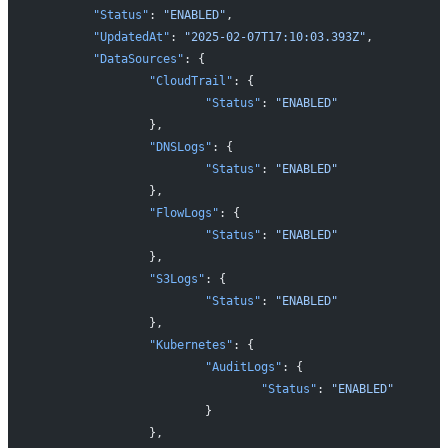
	"Status"
: 
"ENABLED"
,
	"UpdatedAt"
: 
"2025-02-07T17:10:03.393Z"
,
	"DataSources"
: {
		"CloudTrail"
: {
			"Status"
: 
"ENABLED"
		},
		"DNSLogs"
: {
			"Status"
: 
"ENABLED"
		},
		"FlowLogs"
: {
			"Status"
: 
"ENABLED"
		},
		"S3Logs"
: {
			"Status"
: 
"ENABLED"
		},
		"Kubernetes"
: {
			"AuditLogs"
: {
				"Status"
: 
"ENABLED"
			}
		},