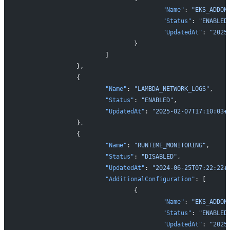
					"Name"
: 
"EKS_ADDON
					"Status"
: 
"ENABLED
					"UpdatedAt"
: 
"2025
				}
			]
		},
		{
			"Name"
: 
"LAMBDA_NETWORK_LOGS"
,
			"Status"
: 
"ENABLED"
,
			"UpdatedAt"
: 
"2025-02-07T17:10:03+
		},
		{
			"Name"
: 
"RUNTIME_MONITORING"
,
			"Status"
: 
"DISABLED"
,
			"UpdatedAt"
: 
"2024-06-25T07:22:22+
			"AdditionalConfiguration"
: [
				{
					"Name"
: 
"EKS_ADDON
					"Status"
: 
"ENABLED
					"UpdatedAt"
: 
"2025