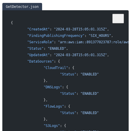
GetDetector.json
{
	"CreatedAt"
: 
"2024-03-28T15:05:01.315Z"
,
	"FindingPublishingFrequency"
: 
"SIX_HOURS"
,
	"ServiceRole"
: 
"arn:aws:iam::891377023787:role/aws
	"Status"
: 
"ENABLED"
,
	"UpdatedAt"
: 
"2024-03-28T15:05:01.315Z"
,
	"DataSources"
: {
		"CloudTrail"
: {
			"Status"
: 
"ENABLED"
		},
		"DNSLogs"
: {
			"Status"
: 
"ENABLED"
		},
		"FlowLogs"
: {
			"Status"
: 
"ENABLED"
		},
		"S3Logs"
: {