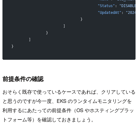
					"Status"
: 
"DISABLE
					"UpdatedAt"
: 
"2024
				}
			]
		}
	]
}
前提条件の確認
おそらく既存で使っているケースであれば、クリアしている
と思うのですが今一度、EKS のランタイムモニタリングを
利用するにあたっての前提条件（OS やホスティングプラッ
トフォーム等）を確認しておきましょう。