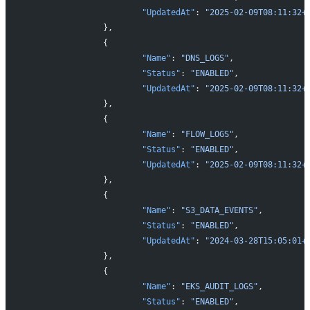
			"UpdatedAt"
: 
"2025-02-09T08:11:32+
		},
		{
			"Name"
: 
"DNS_LOGS"
,
			"Status"
: 
"ENABLED"
,
			"UpdatedAt"
: 
"2025-02-09T08:11:32+
		},
		{
			"Name"
: 
"FLOW_LOGS"
,
			"Status"
: 
"ENABLED"
,
			"UpdatedAt"
: 
"2025-02-09T08:11:32+
		},
		{
			"Name"
: 
"S3_DATA_EVENTS"
,
			"Status"
: 
"ENABLED"
,
			"UpdatedAt"
: 
"2024-03-28T15:05:01+
		},
		{
			"Name"
: 
"EKS_AUDIT_LOGS"
,
			"Status"
: 
"ENABLED"
,