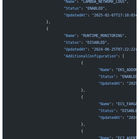
			"Name"
: 
"LAMBDA_NETWORK_LOGS"
,
			"Status"
: 
"ENABLED"
,
			"UpdatedAt"
: 
"2025-02-07T17:10:03+
		},
		{
			"Name"
: 
"RUNTIME_MONITORING"
,
			"Status"
: 
"DISABLED"
,
			"UpdatedAt"
: 
"2024-06-25T07:22:22+
			"AdditionalConfiguration"
: [
				{
					"Name"
: 
"EKS_ADDON
					"Status"
: 
"ENABLED
					"UpdatedAt"
: 
"2025
				},
				{
					"Name"
: 
"ECS_FARGA
					"Status"
: 
"DISABLE
					"UpdatedAt"
: 
"2024
				},
				{
					"Name"
: 
"EC2_AGENT