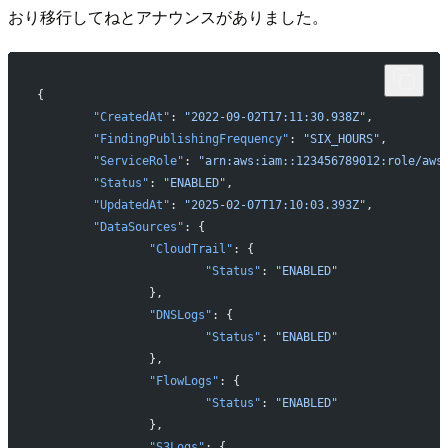
おり移行してねとアナウンスがありました。
{
	"CreatedAt"
: 
"2022-09-02T17:11:30.938Z"
,
	"FindingPublishingFrequency"
: 
"SIX_HOURS"
,
	"ServiceRole"
: 
"arn:aws:iam::123456789012:role/aws
	"Status"
: 
"ENABLED"
,
	"UpdatedAt"
: 
"2025-02-07T17:10:03.393Z"
,
	"DataSources"
: {
		"CloudTrail"
: {
			"Status"
: 
"ENABLED"
		},
		"DNSLogs"
: {
			"Status"
: 
"ENABLED"
		},
		"FlowLogs"
: {
			"Status"
: 
"ENABLED"
		},
		"S3Logs"
: {