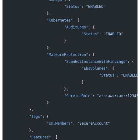
			"Status"
: 
"ENABLED"
		},
		"Kubernetes"
: {
			"AuditLogs"
: {
				"Status"
: 
"ENABLED"
			}
		},
		"MalwareProtection"
: {
			"ScanEc2InstanceWithFindings"
: {
				"EbsVolumes"
: {
					"Status"
: 
"ENABLED
				}
			},
			"ServiceRole"
: 
"arn:aws:iam::12345
		}
	},
	"Tags"
: {
		"cm:Members"
: 
"SecureAccount"
	},
	"Features"
: [