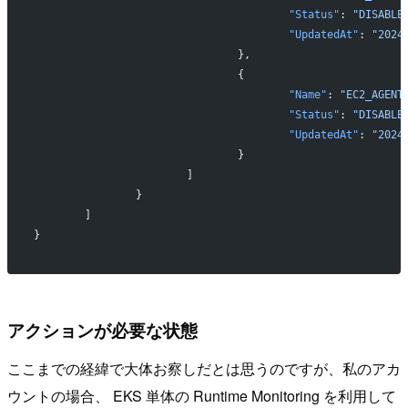
					"Status"
: 
"DISABLE
					"UpdatedAt"
: 
"2024
				},
				{
					"Name"
: 
"EC2_AGENT
					"Status"
: 
"DISABLE
					"UpdatedAt"
: 
"2024
				}
			]
		}
	]
}
アクションが必要な状態
ここまでの経緯で大体お察しだとは思うのですが、私のアカ
ウントの場合、 EKS 単体の Runtime Monitoring を利用して