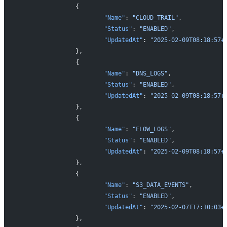
		{
			"Name"
: 
"CLOUD_TRAIL"
,
			"Status"
: 
"ENABLED"
,
			"UpdatedAt"
: 
"2025-02-09T08:18:57+
		},
		{
			"Name"
: 
"DNS_LOGS"
,
			"Status"
: 
"ENABLED"
,
			"UpdatedAt"
: 
"2025-02-09T08:18:57+
		},
		{
			"Name"
: 
"FLOW_LOGS"
,
			"Status"
: 
"ENABLED"
,
			"UpdatedAt"
: 
"2025-02-09T08:18:57+
		},
		{
			"Name"
: 
"S3_DATA_EVENTS"
,
			"Status"
: 
"ENABLED"
,
			"UpdatedAt"
: 
"2025-02-07T17:10:03+
		},