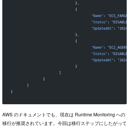
				},
				{
					"Name"
: 
"ECS_FARGA
					"Status"
: 
"DISABLE
					"UpdatedAt"
: 
"2024
				},
				{
					"Name"
: 
"EC2_AGENT
					"Status"
: 
"DISABLE
					"UpdatedAt"
: 
"2024
				}
			]
		}
	]
}
AWS のドキュメントでも、現在は Runtime Monitoring への
移行が推奨されています。今回は移行ステップにしたがって