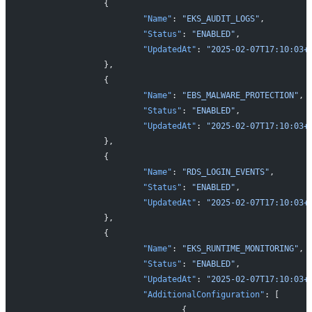
		{
			"Name"
: 
"EKS_AUDIT_LOGS"
,
			"Status"
: 
"ENABLED"
,
			"UpdatedAt"
: 
"2025-02-07T17:10:03+
		},
		{
			"Name"
: 
"EBS_MALWARE_PROTECTION"
,
			"Status"
: 
"ENABLED"
,
			"UpdatedAt"
: 
"2025-02-07T17:10:03+
		},
		{
			"Name"
: 
"RDS_LOGIN_EVENTS"
,
			"Status"
: 
"ENABLED"
,
			"UpdatedAt"
: 
"2025-02-07T17:10:03+
		},
		{
			"Name"
: 
"EKS_RUNTIME_MONITORING"
,
			"Status"
: 
"ENABLED"
,
			"UpdatedAt"
: 
"2025-02-07T17:10:03+
			"AdditionalConfiguration"
: [
				{