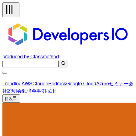
produced by Classmethod
Trending
AWS
Claude
Bedrock
Google Cloud
Azure
セミナー
会
社説明会
勉強会
事例
採用
目次