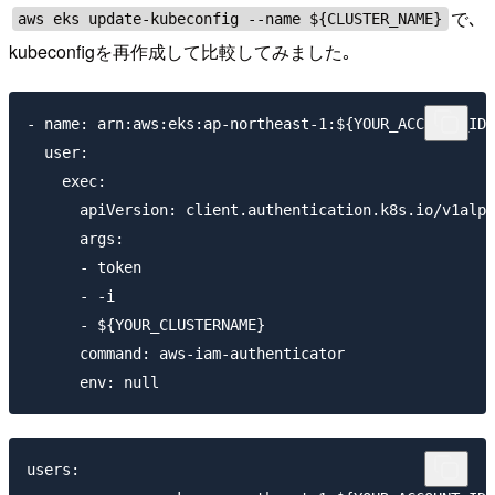
で､
aws eks update-kubeconfig --name ${CLUSTER_NAME}
kubeconfigを再作成して比較してみました｡
- name: arn:aws:eks:ap-northeast-1:${YOUR_ACCOUNT_ID}
  user:

    exec:

      apiVersion: client.authentication.k8s.io/v1alph
      args:

      - token

      - -i

      - ${YOUR_CLUSTERNAME}

      command: aws-iam-authenticator

users:
