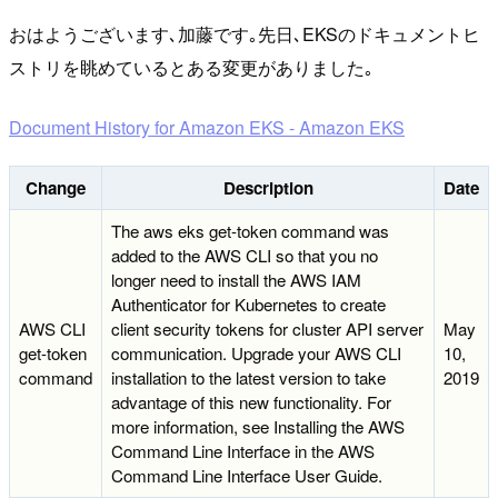
おはようございます､加藤です｡先日､EKSのドキュメントヒ
ストリを眺めているとある変更がありました｡
Document History for Amazon EKS - Amazon EKS
Change
Description
Date
The aws eks get-token command was
added to the AWS CLI so that you no
longer need to install the AWS IAM
Authenticator for Kubernetes to create
AWS CLI
client security tokens for cluster API server
May
get-token
communication. Upgrade your AWS CLI
10,
command
installation to the latest version to take
2019
advantage of this new functionality. For
more information, see Installing the AWS
Command Line Interface in the AWS
Command Line Interface User Guide.