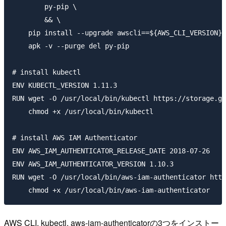
        py-pip \

        && \ 

    pip install --upgrade awscli==${AWS_CLI_VERSION} 
    apk -v --purge del py-pip

# install kubectl

ENV KUBECTL_VERSION 1.11.3

RUN wget -O /usr/local/bin/kubectl https://storage.go
    chmod +x /usr/local/bin/kubectl

# install AWS IAM Authenticator

ENV AWS_IAM_AUTHENTICATOR_RELEASE_DATE 2018-07-26

ENV AWS_IAM_AUTHENTICATOR_VERSION 1.10.3

RUN wget -O /usr/local/bin/aws-iam-authenticator http
AWS CLI, kubectl, aws-iam-authenticatorの3つをインストー