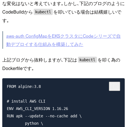
な変化はないと考えています｡しかし､下記のブログのように
CodeBuildから
を叩いている場合は結構嬉しいで
kubectl
す｡
aws-auth ConfigMapをEKSクラスタにCodeシリーズで自
動デプロイする仕組みを構築してみた
上記ブログから抜粋しますが､下記は
を叩く為の
kubectl
Dockerfileです｡
FROM alpine:3.8

# install AWS CLI

ENV AWS_CLI_VERSION 1.16.26

RUN apk --update --no-cache add \

        python \
