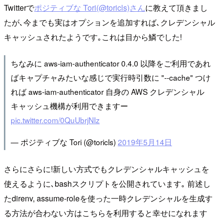
Twitterで
ポジティブな Tori(@toricls)さん
に教えて頂きまし
たが､今までも実はオプションを追加すれば､クレデンシャル
キャッシュされたようです｡これは目から鱗でした!
ちなみに aws-iam-authenticator 0.4.0 以降をご利用であれ
ばキャプチャみたいな感じで実行時引数に "--cache" つけ
れば aws-iam-authenticator 自身の AWS クレデンシャル
キャッシュ機構が利用できますー
pic.twitter.com/0QuUbrjNIz
— ポジティブな Tori (@toricls)
2019年5月14日
さらにさらに!新しい方式でもクレデンシャルキャッシュを
使えるように､bashスクリプトを公開されています｡ 前述し
たdirenv, assume-roleを使った一時クレデンシャルを生成す
る方法が合わない方はこちらを利用すると幸せになれます