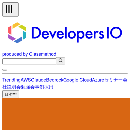
produced by Classmethod
Trending
AWS
Claude
Bedrock
Google Cloud
Azure
セミナー
会
社説明会
勉強会
事例
採用
目次