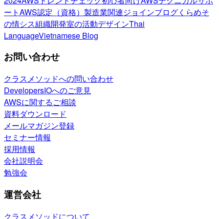
2024
AWSトレンドチェック
初心者向け
AWSテクニカルサポ
ート
AWS認定（資格）
製造業関連
ジョインブログ
くらめそ
の情シス
組織開発室の活動
デザイン
Thai
Language
Vietnamese Blog
お問い合わせ
クラスメソッドへの問い合わせ
DevelopersIOへのご意見
AWSに関するご相談
資料ダウンロード
メールマガジン登録
セミナー情報
採用情報
会社説明会
勉強会
運営会社
クラスメソッドについて