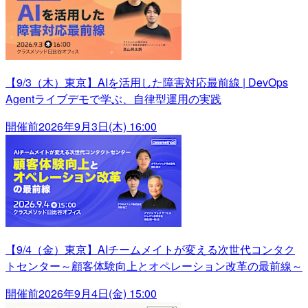
【9/3（木）東京】AIを活用した障害対応最前線 | DevOps
Agentライブデモで学ぶ、自律型運用の実践
開催前
2026年9月3日(木) 16:00
【9/4（金）東京】AIチームメイトが変える次世代コンタク
トセンター～顧客体験向上とオペレーション改革の最前線～
開催前
2026年9月4日(金) 15:00