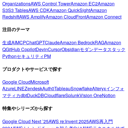
Organizations
AWS Control Tower
Amazon EC2
Amazon
S3
S3 Tables
AWS CDK
Amazon QuickSight
Amazon
Redshift
AWS Amplify
Amazon CloudFront
Amazon Connect
注目のテーマ
生成AI
MCP
ChatGPT
Claude
Amazon Bedrock
RAG
Amazon
Q
GitHub Copilot
Devin
Cursor
Obsidian
モダンデータスタック
Python
セキュリティ
PM
プロダクトやサービスで探す
Google Cloud
Microsoft
Azure
LINE
Zendesk
Auth0
Tableau
Snowflake
Alteryx
インフォ
マティカ
dbt
DuckDB
Cloudflare
Splunk
Vision One
Notion
特集やシリーズから探す
Google Cloud Next ’25
AWS re:Invent 2025
AWS再入門