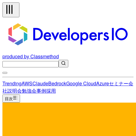
produced by Classmethod
Trending
AWS
Claude
Bedrock
Google Cloud
Azure
セミナー
会
社説明会
勉強会
事例
採用
目次