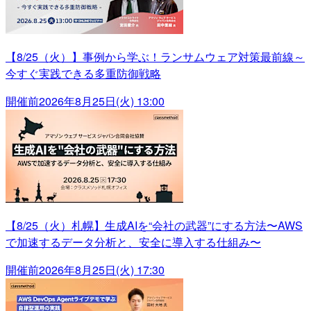
【8/25（火）】事例から学ぶ！ランサムウェア対策最前線～
今すぐ実践できる多重防御戦略
開催前
2026年8月25日(火) 13:00
【8/25（火）札幌】生成AIを“会社の武器”にする方法〜AWS
で加速するデータ分析と、安全に導入する仕組み〜
開催前
2026年8月25日(火) 17:30