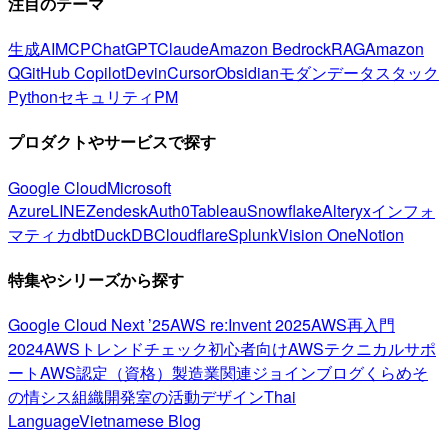
注目のテーマ
生成AI
MCP
ChatGPT
Claude
Amazon Bedrock
RAG
Amazon
Q
GitHub Copilot
Devin
Cursor
Obsidian
モダンデータスタック
Python
セキュリティ
PM
プロダクトやサービスで探す
Google Cloud
Microsoft
Azure
LINE
Zendesk
Auth0
Tableau
Snowflake
Alteryx
インフォ
マティカ
dbt
DuckDB
Cloudflare
Splunk
Vision One
Notion
特集やシリーズから探す
Google Cloud Next ’25
AWS re:Invent 2025
AWS再入門
2024
AWSトレンドチェック
初心者向け
AWSテクニカルサポ
ート
AWS認定（資格）
製造業関連
ジョインブログ
くらめそ
の情シス
組織開発室の活動
デザイン
Thai
Language
Vietnamese Blog