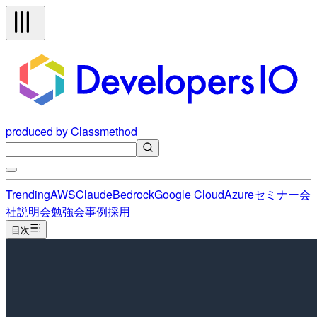
produced by Classmethod
Trending
AWS
Claude
Bedrock
Google Cloud
Azure
セミナー
会
社説明会
勉強会
事例
採用
目次