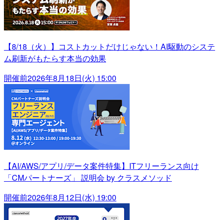
【8/18（火）】コストカットだけじゃない！AI駆動のシステ
ム刷新がもたらす本当の効果
開催前
2026年8月18日(火) 15:00
【AI/AWS/アプリ/データ案件特集】ITフリーランス向け
「CMパートナーズ」 説明会 by クラスメソッド
開催前
2026年8月12日(水) 19:00