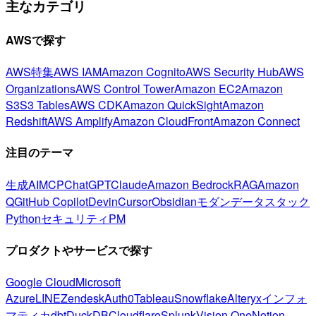
主なカテゴリ
AWSで探す
AWS特集
AWS IAM
Amazon Cognito
AWS Security Hub
AWS
Organizations
AWS Control Tower
Amazon EC2
Amazon
S3
S3 Tables
AWS CDK
Amazon QuickSight
Amazon
Redshift
AWS Amplify
Amazon CloudFront
Amazon Connect
注目のテーマ
生成AI
MCP
ChatGPT
Claude
Amazon Bedrock
RAG
Amazon
Q
GitHub Copilot
Devin
Cursor
Obsidian
モダンデータスタック
Python
セキュリティ
PM
プロダクトやサービスで探す
Google Cloud
Microsoft
Azure
LINE
Zendesk
Auth0
Tableau
Snowflake
Alteryx
インフォ
マティカ
dbt
DuckDB
Cloudflare
Splunk
Vision One
Notion