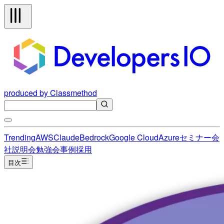
produced by Classmethod
Trending
AWS
Claude
Bedrock
Google Cloud
Azure
セミナー
会
社説明会
勉強会
事例
採用
目次