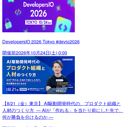
DevelopersIO 2026 Tokyo #devio2026
開催前
2026年10月24日(土) 0:00
【8/21（金）東京】 AI駆動開発時代の、プロダクト組織と
人材のつくり方 ― AIが「作れる」を当たり前にした先で、
何が勝負を分けるのか ―