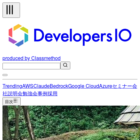
produced by Classmethod
Trending
AWS
Claude
Bedrock
Google Cloud
Azure
セミナー
会
社説明会
勉強会
事例
採用
目次