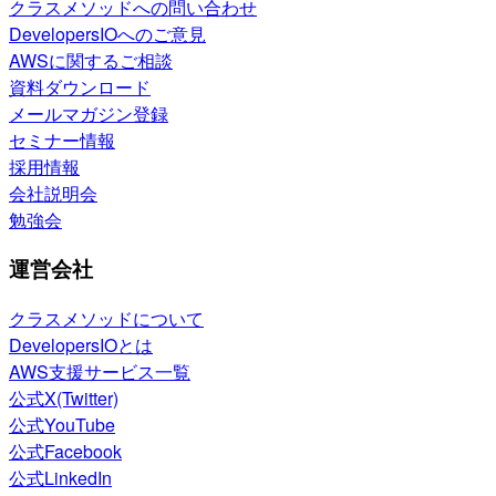
クラスメソッドへの問い合わせ
DevelopersIOへのご意見
AWSに関するご相談
資料ダウンロード
メールマガジン登録
セミナー情報
採用情報
会社説明会
勉強会
運営会社
クラスメソッドについて
DevelopersIOとは
AWS支援サービス一覧
公式X(Twitter)
公式YouTube
公式Facebook
公式LinkedIn