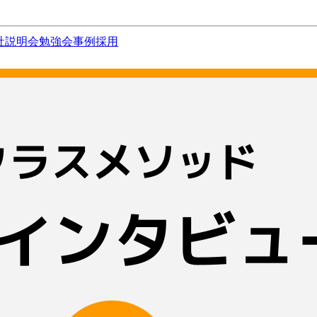
社説明会
勉強会
事例
採用