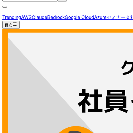
Trending
AWS
Claude
Bedrock
Google Cloud
Azure
セミナー
会
目次