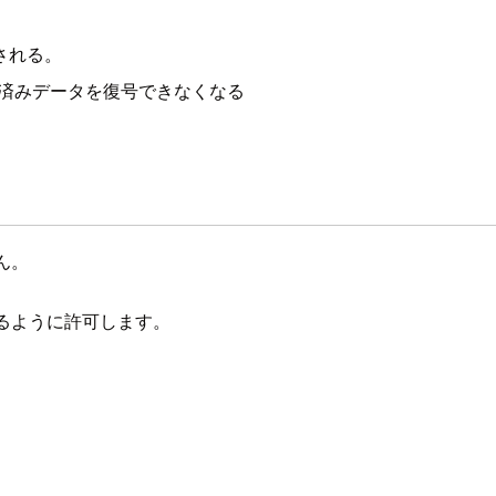
される。
化済みデータを復号できなくなる
せん。
できるように許可します。