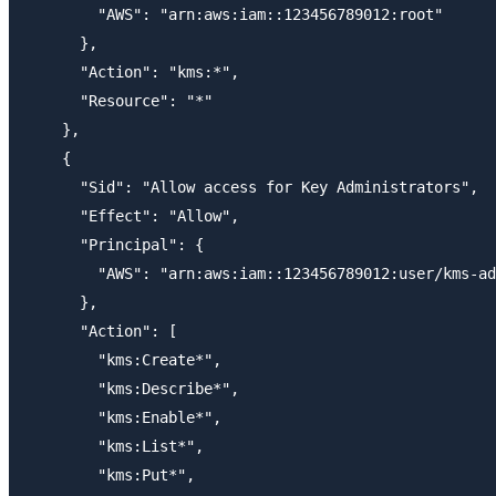
        "AWS": "arn:aws:iam::123456789012:root"

      },

      "Action": "kms:*",

      "Resource": "*"

    },

    {

      "Sid": "Allow access for Key Administrators",

      "Effect": "Allow",

      "Principal": {

        "AWS": "arn:aws:iam::123456789012:user/kms-ad
      },

      "Action": [

        "kms:Create*",

        "kms:Describe*",

        "kms:Enable*",

        "kms:List*",

        "kms:Put*",
