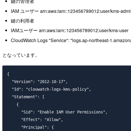
鍵の管理者
IAM ユーザー arn:aws:iam::123456789012:user/kms-admi
鍵の利用者
IAMユーザー arn:aws:iam::123456789012:user/kms-user
CloudWatch Logs "Service": "logs.ap-northeast-1.amazo
となっています。
{

  "Version": "2012-10-17",

  "Id": "clouwatch-logs-kms-policy",

  "Statement": [

    {

      "Sid": "Enable IAM User Permissions",

      "Effect": "Allow",

      "Principal": {
