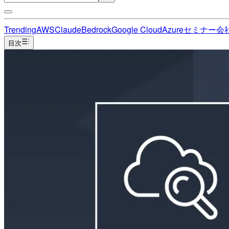
Trending
AWS
Claude
Bedrock
Google Cloud
Azure
セミナー
会
目次