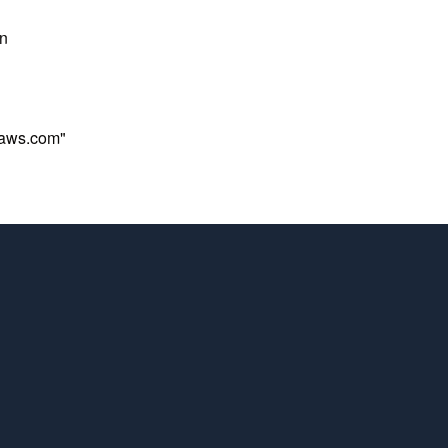
n
naws.com"