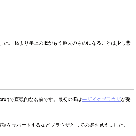
eと通合されました。 私より年上のIEがもう過去のものになることは少し悲
xplorer)で直観的な名前です。最初のIEは
モザイクブラウザ
が発
個の言語をサポートするなどブラウザとしての姿を見えました。