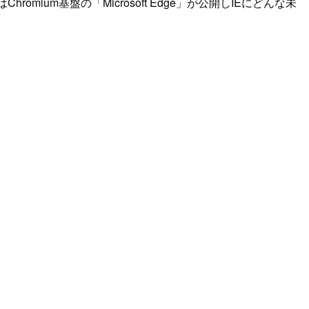
は
Chromium基盤の「Microsoft Edge」が公開しIEにどんな未