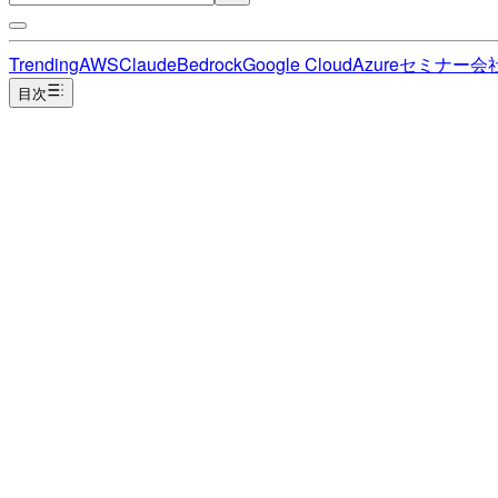
Trending
AWS
Claude
Bedrock
Google Cloud
Azure
セミナー
会
目次