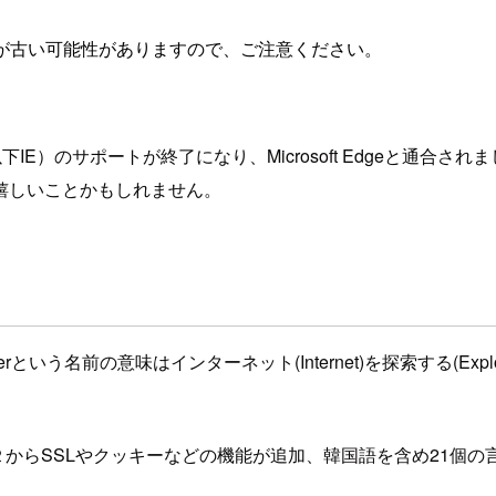
が古い可能性がありますので、ご注意ください。
lorer11（以下IE）のサポートが終了になり、Microsoft Edg
嬉しいことかもしれません。
plorerという名前の意味はインターネット(Internet)を探索する(E
E２からSSLやクッキーなどの機能が追加、韓国語を含め21