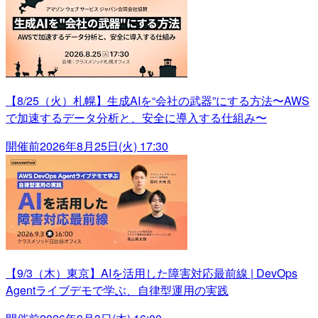
【8/25（火）札幌】生成AIを“会社の武器”にする方法〜AWS
で加速するデータ分析と、安全に導入する仕組み〜
開催前
2026年8月25日(火) 17:30
【9/3（木）東京】AIを活用した障害対応最前線 | DevOps
Agentライブデモで学ぶ、自律型運用の実践