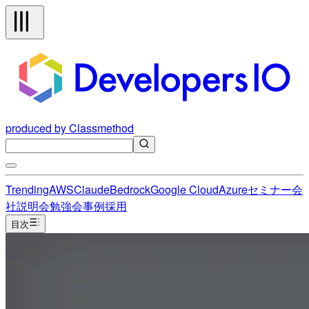
produced by Classmethod
Trending
AWS
Claude
Bedrock
Google Cloud
Azure
セミナー
会
社説明会
勉強会
事例
採用
目次