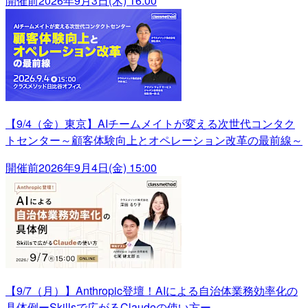
開催前
2026年9月3日(木) 16:00
【9/4（金）東京】AIチームメイトが変える次世代コンタク
トセンター～顧客体験向上とオペレーション改革の最前線～
開催前
2026年9月4日(金) 15:00
【9/7（月）】Anthropic登壇！AIによる自治体業務効率化の
具体例ーSkillsで広がるClaudeの使い方ー